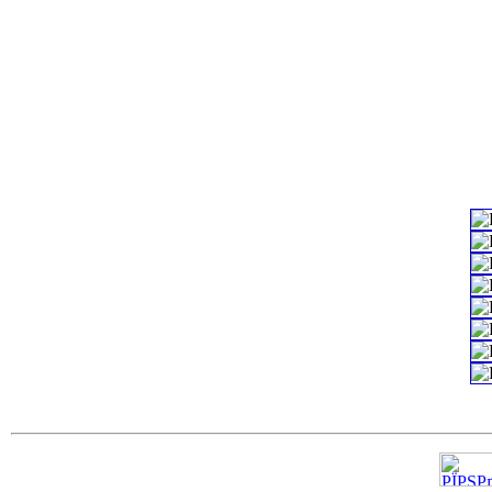
изделия
c=&f2=3&f1=II
трубные изделия
c=&f2=3&f1=II
соединительные 