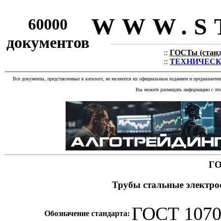
WWW.S
60000
документов
::
ГОСТы (станда
::
ТЕХНИЧЕСКИЕ
Все документы, представленные в каталоге, не являются их официальным изданием и предназначе
Вы можете размещать информацию с этог
ГО
Трубы стальные электр
ГОСТ 1070
Обозначение стандарта: