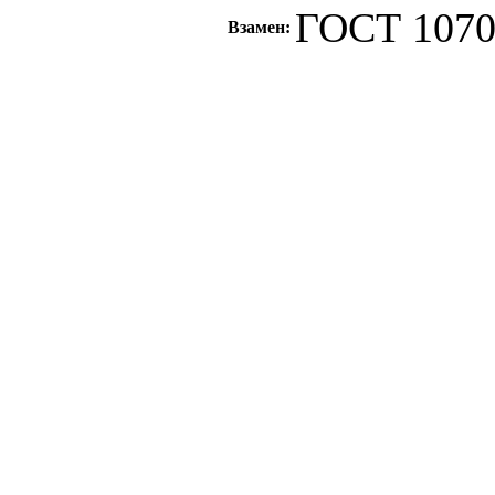
ГОСТ 1070
Взамен:
c=&f2=3&f1=II0
стандартов
c=&f2=3&f1=
ПНЕВМАТИЧЕ
ОБЩЕГО НАЗНАЧ
17.120
c=&f2=3&f1=II
компоненты *Тру
и природного газа
c=&f2=3&f1=II
стальные трубы 
назначения см. 7
c=&f2=3&f1=I
государственны
c=&f2=3&f1=II