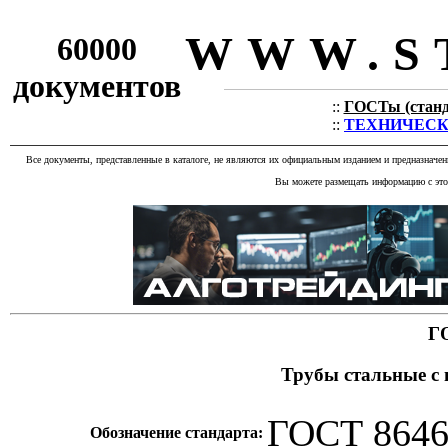
WWW.S
60000
документов
::
ГОСТы (станда
::
ТЕХНИЧЕСКИЕ
Все документы, представленные в каталоге, не являются их официальным изданием и предназначе
Вы можете размещать информацию с этог
Г
Трубы стальные с
ГОСТ 8646
Обозначение стандарта: