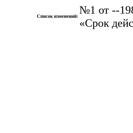
№1 от --198
Список изменений:
«Срок дейс
c=&f2=3&f1=II0
стандартов
c=&f2=3&f1=
ПНЕВМАТИЧЕ
ОБЩЕГО НАЗНАЧ
17.120
c=&f2=3&f1=II
компоненты *Тру
и природного газа
c=&f2=3&f1=II
стальные трубы 
назначения см. 7
c=&f2=3&f1=I