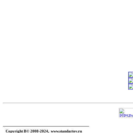
государственны
c=&f2=3&f1=II
изделия
c=&f2=3&f1=II
трубные изделия
c=&f2=3&f1=II
соединительные 
Copyright В© 2008-2024,
www.standartov.ru