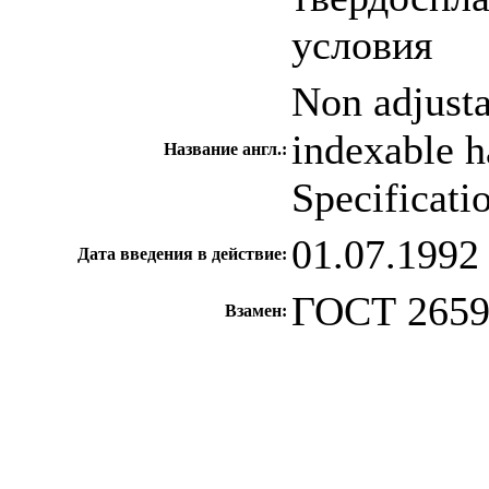
условия
Non adjusta
indexable h
Название англ.:
Specificati
01.07.1992
Дата введения в действие:
ГОСТ 2659
Взамен:
c=&f2=3&f1=II0
стандартов
c=&f2=3&f1=
область включа
c=&f2=3&f1=II