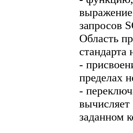
выражение
запросов S
Область п
стандарта 
- присвоен
пределах н
- переклю
вычисляет 
заданном к
c=&f2=3&f1=II0