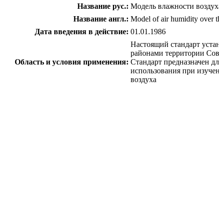
Название рус.:
Модель влажности воздух
Название англ.:
Model of air humidity over
Дата введения в действие:
01.01.1986
Настоящий стандарт уста
районами территории Сов
Область и условия применения:
Стандарт предназначен дл
использования при изучен
воздуха
c=&f2=3&f1=II001&l='>ОКС Общероссийск
c=&f2=3&f1=II001007&l='>07 
c=&f2=3&f1=II001007040&l='>07.040 А
c=&f2=3&f1=II002&l='>КГС Классиф
c=&f2=3&f1=II002016&l='>Т Общете
c=&f2=3&f1=II002016002&l='>Т2 Аст
c=&f2=3&f1=II002016002007&l='>Т27 П