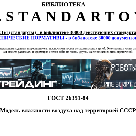
БИБЛИОТЕКА
STANDARTO
Ты (стандарты) - в библиотеке 30000 действующих стандарт
НИЧЕСКИЕ НОРМАТИВЫ - в библиотеке 30000 документо
фициальным изданием и предназначены исключительно для ознакомительных целей. Электронные копии эти
Вы можете размещать информацию с этого сайта на любом другом сайте без каких-либо ограничений.
ГОСТ 26351-84
Модель влажности воздуха над территорией СССР