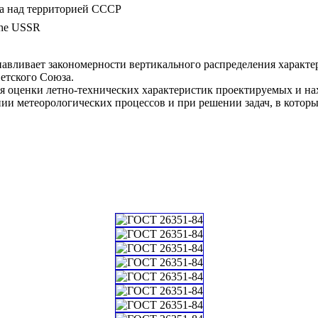
а над территорией СССР
 the USSR
навливает закономерности вертикального распределения характ
етского Союза.
я оценки летно-технических характеристик проектируемых и на
ии метеорологических процессов и при решении задач, в котор
ий классификатор стандартов
МАТЕМАТИКА. ЕСТЕСТВЕННЫЕ НАУКИ
строномия. Геодезия. География
икатор государственных стандартов
хнические и организационно-методические стандарты
рономия
рименение астрономии в мореплавании, авиации и т.д.