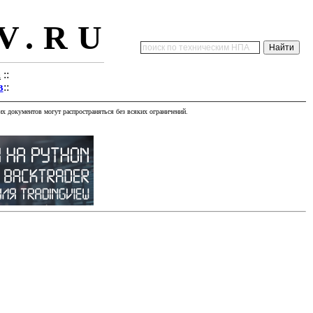
V.RU
а
::
в
::
х документов могут распространяться без всяких ограничений.