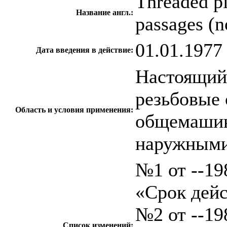
Threaded pi
Название англ.:
passages (n
01.01.1977
Дата введения в действие:
Настоящий 
резьбовые 
Область и условия применения:
общемашин
наружными
№1 от --198
«Срок дейс
№2 от --198
Список изменений: