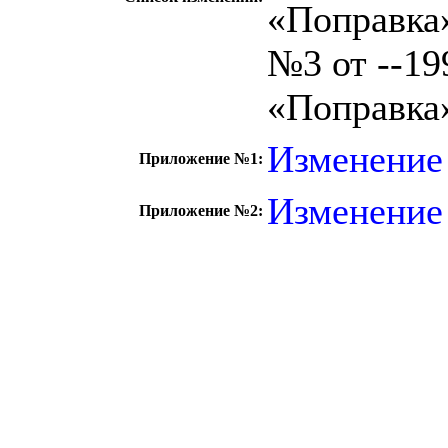
«Поправка
№3 от --199
«Поправка
Изменение
Приложение №1:
Изменение
Приложение №2:
c=&f2=3&f1=II0
стандартов
c=&f2=3&f1=
ПНЕВМАТИЧЕ
ОБЩЕГО НАЗНАЧ
17.120
c=&f2=3&f1=II
компоненты *Тру