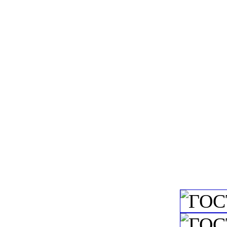
и природного газа
c=&f2=3&f1=II
соединения
c=&f2=3&f1=I
государственны
c=&f2=3&f1=II
инструмент
c=&f2=3&f1=II
c=&f2=3&f1=II
трубопроводов