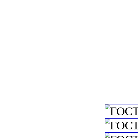
c=&f2=3&f1=II0
Просеивание *Вк
c=&f2=3&f1=I
государственны
c=&f2=3&f1=II
изделия
c=&f2=3&f1=II
изделия
c=&f2=3&f1=II