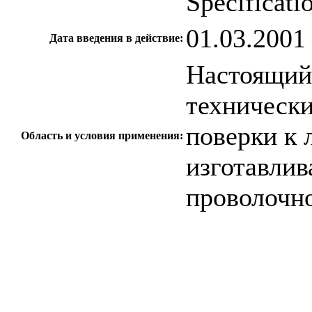
Specificati
01.03.2001
Дата введения в действие:
Настоящий 
технически
поверки к 
Область и условия применения:
изготавли
проволочн
c=&f2=3&f1=II0
стандартов
c=&f2=3&f1=I
включает станд
*Аналитическая 