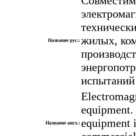
Совместим
электромаг
технически
жилых, ком
Название рус.:
производс
энергопот
испытаний
Electromagn
equipment. 
equipment i
Название англ.: