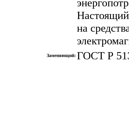
энергопотр
Настоящий 
на средств
электрома
ГОСТ Р 513
Заменяющий:
c=&f2=3&f1=II0
стандартов
c=&f2=3&f1=II
ТЕЛЕКОММУН
c=&f2=3&f1=II
совместимость(
c=&f2=3&f1=I
государственны