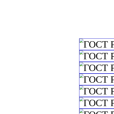
c=&f2=3&f1=II
систем охранной 