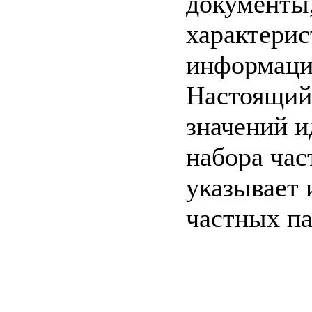
документы,
характерис
информаци
Настоящий 
значений и
набора час
указывает 
частных п
c=&f2=3&f1=II0
стандартов
c=&f2=3&f1=
ТЕХНОЛОГИИ