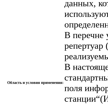
данных, ко
использую
определен
В перечне 
репертуар 
реализуем
В настоящ
стандартн
Область и условия применения:
поля инфо
станции“(