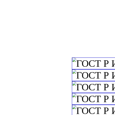
санитарии и ги
c=&f2=3&f1=II
медицинских уч
c=&f2=3&f1=II
Упаковка. Марки