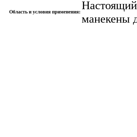
Настоящий 
Область и условия применения:
манекены д
c=&f2=3&f1=II0
стандартов
c=&f2=3&f1=I
c=&f2=3&f1=II
*Включая больни
медицинскую оде
удаления отходов и
c=&f2=3&f1=II0
с физическими не
помощи для пожи
c=&f2=3&f1=I
государственны
c=&f2=3&f1=II