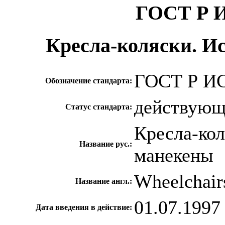
ГОСТ Р И
Кресла-коляски. И
ГОСТ Р ИС
Обозначение стандарта:
действую
Статус стандарта:
Кресла-ко
Название рус.:
манекены
Wheelchair
Название англ.:
01.07.1997
Дата введения в действие: