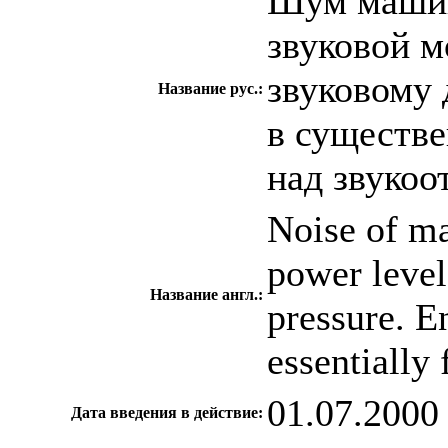
Шум машин
звуковой 
звуковому 
Название рус.:
в существе
над звуко
Noise of ma
power level
Название англ.:
pressure. E
essentially 
01.07.2000
Дата введения в действие: