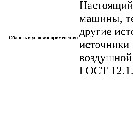
Настоящий 
машины, те
другие ист
Область и условия применения:
источники 
воздушной 
ГОСТ 12.1
c=&f2=3&f1=II0
стандартов
c=&f2=3&f1=I
ИЗМЕРЕНИЯ. 
c=&f2=3&f1=II0
измерения *Вклю
оборудование *Во