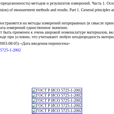
 прецизионность) методов и результатов измерений. Часть 1. О
sion) of measurement methods and results. Part 1. General principles an
ространяется на методы измерений непрерывных (в смысле прин
тата измерений единственное значение.
т быть применен к очень широкой номенклатуре материалов, вк
оде при условии, что учитывают любую неоднородность матери
--2003-08-05) «Дата введения перенесена»
5725-1-2002
ий классификатор стандартов
МЕТРОЛОГИЯ И ИЗМЕРЕНИЯ. ФИЗИЧЕСКИЕ ЯВЛЕНИЯ
етрология и измерения в целом *Включая измерительные приборы в целом, предпочтительные числа, эт
см. 71.040.30
икатор государственных стандартов
хнические и организационно-методические стандарты
арственная система измерений
равила, нормы, положения в области обеспечения единства измерений