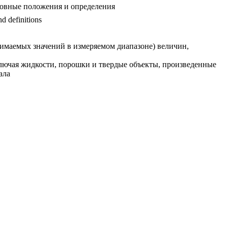
сновные положения и определения
d definitions
имаемых значений в измеряемом диапазоне) величин,
лючая жидкости, порошки и твердые объекты, произведенные
ала
алонные меры, общие аспекты эталонных материалов и т. д. *Величины и единицы измерений см.