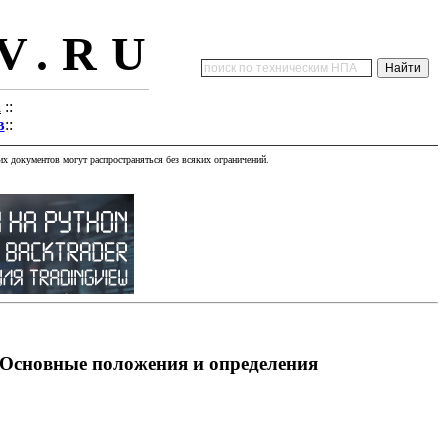
V.RU
а
::
в
::
х документов могут распространяться без всяких ограничений.
. Основные положения и определения