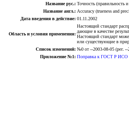
Название рус.:
Точность (правильность и
Название англ.:
Accuracy (trueness and preci
Дата введения в действие:
01.11.2002
Настоящий стандарт расп
дающие в качестве резуль
Область и условия применения:
Настоящий стандарт може
или существующие в прир
Список изменений:
№0 от --2003-08-05 (рег. 
Приложение №1:
Поправка к ГОСТ Р ИСО 
c=&f2=3&f1=II001&l='>ОКС Общероссийск
c=&f2=3&f1=II001017&l='>17 
c=&f2=3&f1=II001017020&l='>17.020 М
01.060 *Химические эталонные материалы 
c=&f2=3&f1=II002&l='>КГС Классиф
c=&f2=3&f1=II002016&l='>Т Общете
c=&f2=3&f1=II002016008&l='>Т8 Госуд
c=&f2=3&f1=II002016008000&l='>Т80 П