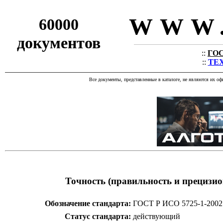
WWW.
60000
документов
::
ГОС
::
ТЕХ
Все документы, представленные в каталоге, не являются их о
Точность (правильность и прецизио
Обозначение стандарта:
ГОСТ Р ИСО 5725-1-2002
Статус стандарта:
действующий