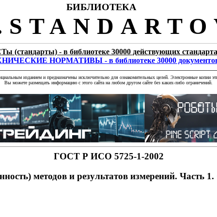
БИБЛИОТЕКА
STANDARTO
Ты (стандарты) - в библиотеке 30000 действующих стандарт
НИЧЕСКИЕ НОРМАТИВЫ - в библиотеке 30000 документо
фициальным изданием и предназначены исключительно для ознакомительных целей. Электронные копии эти
Вы можете размещать информацию с этого сайта на любом другом сайте без каких-либо ограничений.
ГОСТ Р ИСО 5725-1-2002
нность) методов и результатов измерений. Часть 1