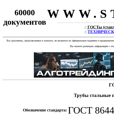
WWW.S
60000
документов
::
ГОСТы (станда
::
ТЕХНИЧЕСКИЕ
Все документы, представленные в каталоге, не являются их официальным изданием и предназначе
Вы можете размещать информацию с этог
Г
Трубы стальные 
ГОСТ 8644
Обозначение стандарта: