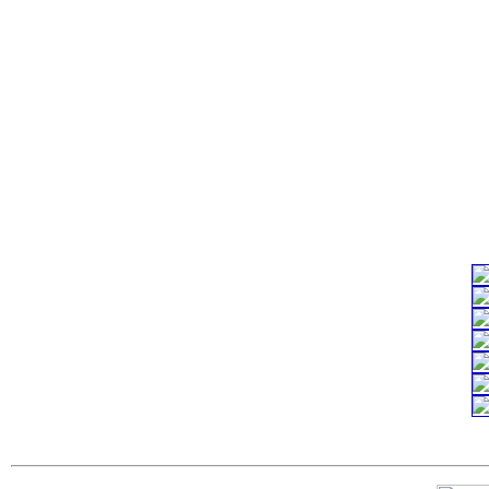
государственны
c=&f2=3&f1=II
изделия
c=&f2=3&f1=II
трубные изделия
c=&f2=3&f1=II
соединительные 