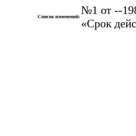
№1 от --198
Список изменений:
«Срок дейс
c=&f2=3&f1=II0
стандартов
c=&f2=3&f1=
ПНЕВМАТИЧЕ
ОБЩЕГО НАЗНАЧ
17.120
c=&f2=3&f1=II
компоненты *Тру
и природного газа
c=&f2=3&f1=II
стальные трубы 
назначения см. 7
c=&f2=3&f1=I