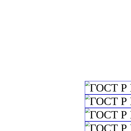
c=&f2=3&f1=II
c=&f2=3&f1=II
c=&f2=3&f1=II
наркоза, вентиля
лечения кислород
ингаляционного 
легких и лечения