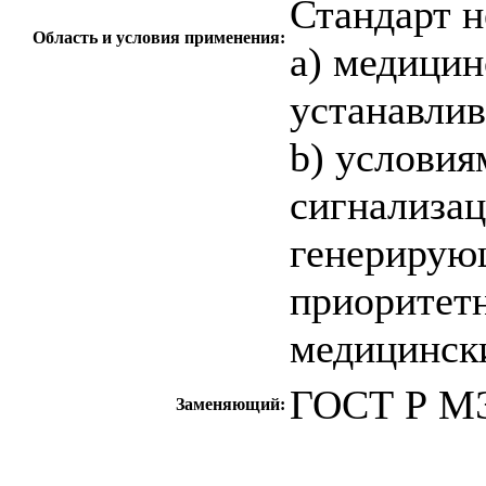
Стандарт н
Область и условия применения:
а) медицин
устанавлив
b) услови
сигнализац
генерирую
приоритетн
медицинск
ГОСТ Р МЭ
Заменяющий:
c=&f2=3&f1=II0
стандартов