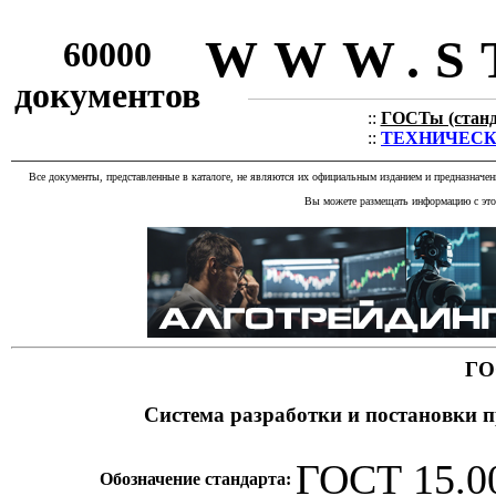
WWW.S
60000
документов
::
ГОСТы (станда
::
ТЕХНИЧЕСКИЕ
Все документы, представленные в каталоге, не являются их официальным изданием и предназначе
Вы можете размещать информацию с этог
ГО
Система разработки и постановки 
ГОСТ 15.0
Обозначение стандарта: