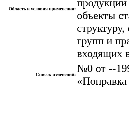
продукции 
Область и условия применения:
объекты ст
структуру,
групп и пр
входящих 
№0 от --199
Список изменений:
«Поправка
c=&f2=3&f1=II0
стандартов
c=&f2=3&f1=
ТЕРМИНОЛОГИ
c=&f2=3&f1=II