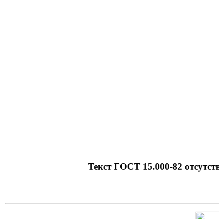
документация на
руководств для п
продукции и т.д.
c=&f2=3&f1=I
государственны
c=&f2=3&f1=II
организационно
c=&f2=3&f1=II
c=&f2=3&f1=II
конструкторской
Текст ГОСТ 15.000-82 отсутству