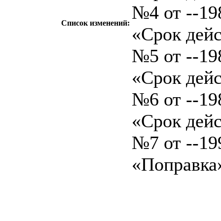
№4 от --198
Список изменений:
«Срок дейс
№5 от --198
«Срок дейс
№6 от --198
«Срок дейс
№7 от --199
«Поправка
c=&f2=3&f1=II0
стандартов
c=&f2=3&f1=