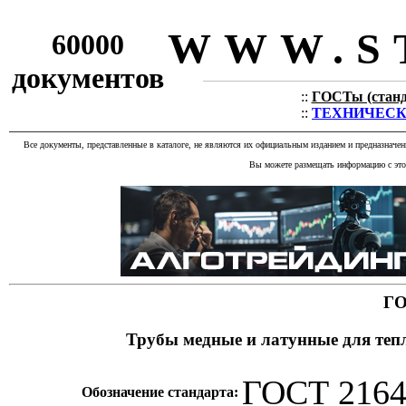
WWW.S
60000
документов
::
ГОСТы (станда
::
ТЕХНИЧЕСКИЕ
Все документы, представленные в каталоге, не являются их официальным изданием и предназначе
Вы можете размещать информацию с этог
ГО
Трубы медные и латунные для теп
ГОСТ 2164
Обозначение стандарта: