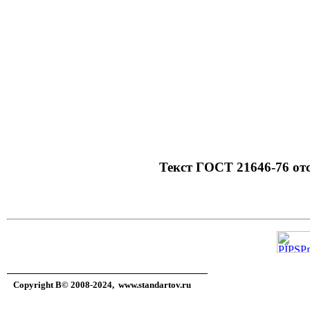
c=&f2=3&f1=II
изделия
c=&f2=3&f1=II
трубные изделия
c=&f2=3&f1=II
металлов и сплав
Текст ГОСТ 21646-76 отсу
Copyright В© 2008-2024,
www.standartov.ru