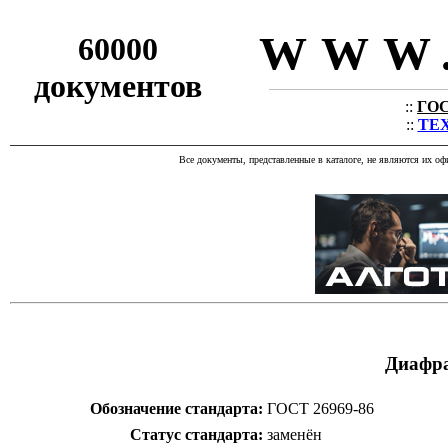
WWW.
60000
документов
::
ГОС
::
ТЕХ
Все документы, представленные в каталоге, не являются их о
Диафра
Обозначение стандарта:
ГОСТ 26969-86
Статус стандарта:
заменён