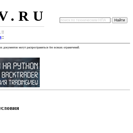
V.RU
а
::
в
::
х документов могут распространяться без всяких ограничений.
условия