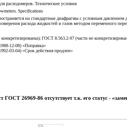
ля расходомеров. Технические условия
lowmeters. Specifications
остраняется на стандартные диафрагмы с условным давлением до
измерения расхода жидкостей и газов методом переменного пере
е конкретизированы); ГОСТ 8.563.2-97 (части не конкретизирова
--1988-12-08) «Поправка»
--1992-03-04) «Срок действия продлен»
ий классификатор стандартов
МЕТРОЛОГИЯ И ИЗМЕРЕНИЯ. ФИЗИЧЕСКИЕ ЯВЛЕНИЯ
Измерения силы, веса и давления *Включая измерительные приборы
икатор государственных стандартов
ительные приборы. Средства автоматизации и вычислительной техники
ры для измерения давления, объема, расхода, уровня, времени и мех
Приборы для измерения давления, разрежения и уровня
т ГОСТ 26969-86 отсутствует т.к. его статус - «зам