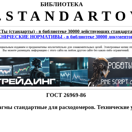
БИБЛИОТЕКА
STANDARTO
Ты (стандарты) - в библиотеке 30000 действующих стандарт
НИЧЕСКИЕ НОРМАТИВЫ - в библиотеке 30000 документо
фициальным изданием и предназначены исключительно для ознакомительных целей. Электронные копии эти
Вы можете размещать информацию с этого сайта на любом другом сайте без каких-либо ограничений.
ГОСТ 26969-86
гмы стандартные для расходомеров. Технические 