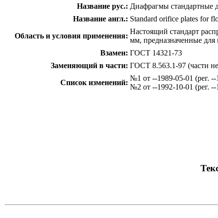
Название рус.:
Диафрагмы стандартные д
Название англ.:
Standard orifice plates for f
Настоящий стандарт распр
Область и условия применения:
мм, предназначенные для 
Взамен:
ГОСТ 14321-73
Заменяющий в части:
ГОСТ 8.563.1-97 (части н
№1 от --1989-05-01 (рег. 
Список изменений:
№2 от --1992-10-01 (рег. 
c=&f2=3&f1=II001&l='>ОКС Общероссийск
c=&f2=3&f1=II001017&l='>17 
c=&f2=3&f1=II001017100&l='>17.100 
c=&f2=3&f1=II002&l='>КГС Классиф
c=&f2=3&f1=II002013&l='>П Измер
c=&f2=3&f1=II002013001&l='>П1 Прибо
c=&f2=3&f1=II002013001004&l='>П14 
Текс