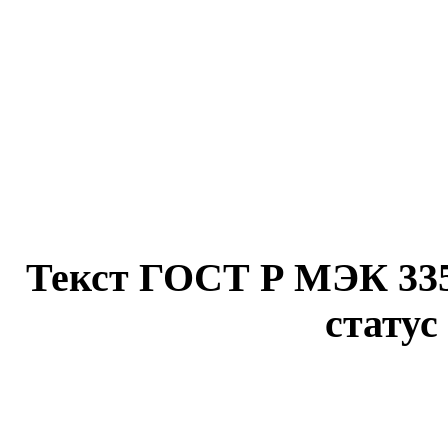
c=&f2=3&f1=II
c=&f2=3&f1=II
для легкой и п
c=&f2=3&f1=II
влажной очистки
Текст ГОСТ Р МЭК 335-2
статус