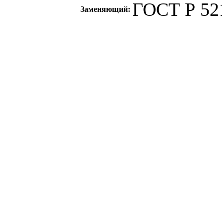
ГОСТ Р 521
Заменяющий:
c=&f2=3&f1=II0
стандартов
c=&f2=3&f1=
ТОРГОВОЕ ОБ
c=&f2=3&f1=II
полами *Включая
и т.д.
c=&f2=3&f1=I
государственны
c=&f2=3&f1=II
электротехничес
c=&f2=3&f1=II
арматура
c=&f2=3&f1=II
электронагреват