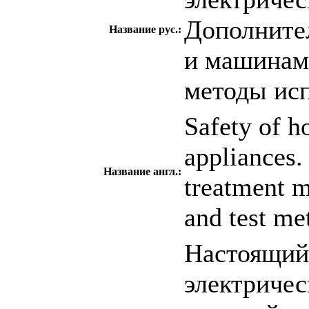
Дополните
Название рус.:
и машинам 
методы ис
Safety of h
appliances.
Название англ.:
treatment 
and test me
Настоящий 
электриче