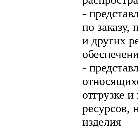
- представ
по заказу,
и других р
обеспечени
- представ
относящих
отгрузке и
ресурсов, 
изделия
c=&f2=3&f1=II0