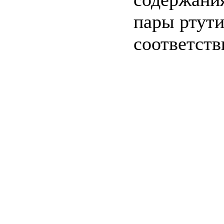
пары ртути
соответств
c=&f2=3&f1=II0
стандартов
c=&f2=3&f1=
СРЕДЫ, ЗАЩИ
ОКРУЖАЮЩЕЙ
c=&f2=3&f1=II0
c=&f2=3&f1=II
зоны * Качество 
c=&f2=3&f1=I
государственны
c=&f2=3&f1=II
организационно