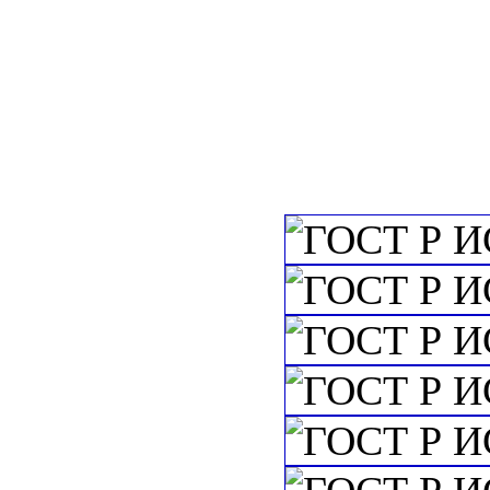
c=&f2=3&f1=II
c=&f2=3&f1=II
области охраны 
ресурсов, безопа