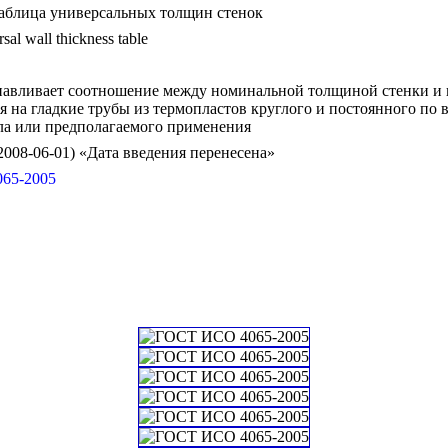
Таблица универсальных толщин стенок
sal wall thickness table
навливает соотношение между номинальной толщиной стенки и
я на гладкие трубы из термопластов круглого и постоянного по 
ла или предполагаемого применения
--2008-06-01) «Дата введения перенесена»
65-2005
ий классификатор стандартов
ГИДРАВЛИЧЕСКИЕ И ПНЕВМАТИЧЕСКИЕ СИСТЕМЫ И КОМПОНЕНТЫ ОБЩЕГО НАЗНАЧЕНИЯ *Изм
рубопроводы и их компоненты *Трубопроводы и их компоненты для нефтепродуктов и природного газа 
40.20 Пластмассовые трубы
икатор государственных стандартов
ские продукты и резиноасбестовые изделия
нические химические продукты
Изделия из пластмасс