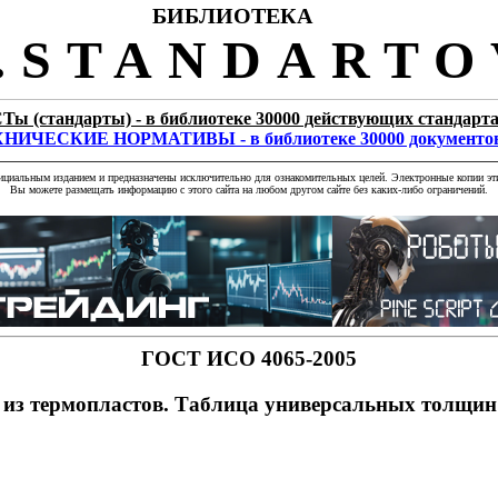
БИБЛИОТЕКА
STANDARTO
Ты (стандарты) - в библиотеке 30000 действующих стандарт
НИЧЕСКИЕ НОРМАТИВЫ - в библиотеке 30000 документо
фициальным изданием и предназначены исключительно для ознакомительных целей. Электронные копии эти
Вы можете размещать информацию с этого сайта на любом другом сайте без каких-либо ограничений.
ГОСТ ИСО 4065-2005
из термопластов. Таблица универсальных толщин