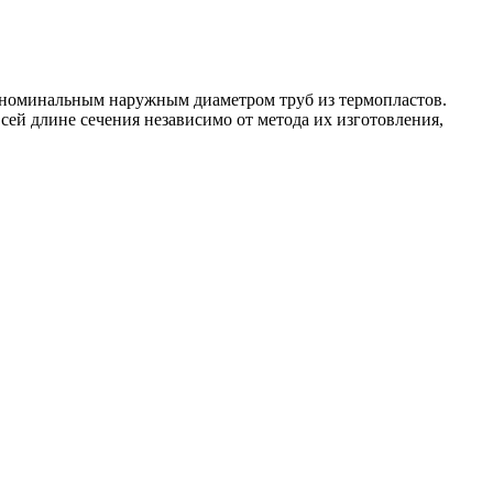
 номинальным наружным диаметром труб из термопластов.
всей длине сечения независимо от метода их изготовления,
ерение потока жидкости см. 17.120
см. 75.200