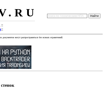
V.RU
а
::
в
::
х документов могут распространяться без всяких ограничений.
 стенок