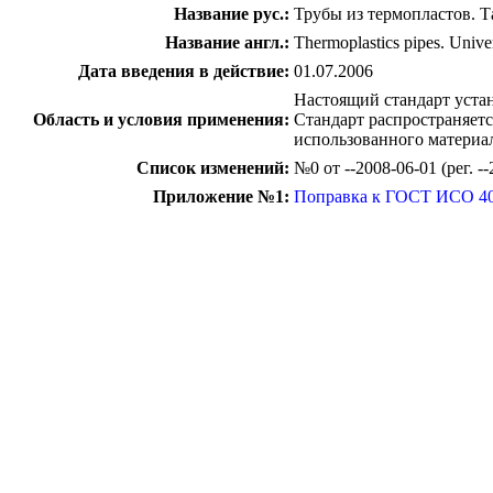
Название рус.:
Трубы из термопластов. 
Название англ.:
Thermoplastics pipes. Univer
Дата введения в действие:
01.07.2006
Настоящий стандарт уста
Область и условия применения:
Стандарт распространяетс
использованного материа
Список изменений:
№0 от --2008-06-01 (рег. 
Приложение №1:
Поправка к ГОСТ ИСО 40
c=&f2=3&f1=II001&l='>ОКС Общероссийск
c=&f2=3&f1=II001023&l='>23 
c=&f2=3&f1=II001023040&l='>23.040 Т
c=&f2=3&f1=II001023040020&l='>23.0
c=&f2=3&f1=II002&l='>КГС Классиф
c=&f2=3&f1=II002010&l='>Л Химиче
c=&f2=3&f1=II002010002&l='>Л2 Орга
c=&f2=3&f1=II002010002006&l='>Л26 