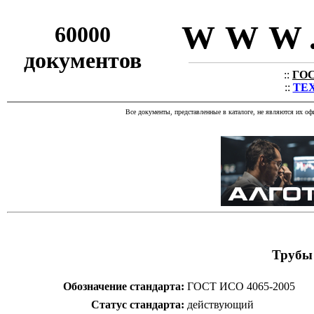
WWW.
60000
документов
::
ГОС
::
ТЕХ
Все документы, представленные в каталоге, не являются их о
Трубы 
Обозначение стандарта:
ГОСТ ИСО 4065-2005
Статус стандарта:
действующий