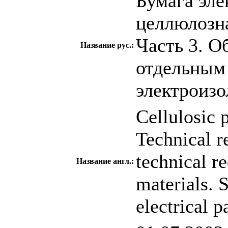
Бумага эле
целлюлозна
Часть 3. О
Название рус.:
отдельным 
электроизо
Cellulosic p
Technical r
technical r
Название англ.:
materials. 
electrical p