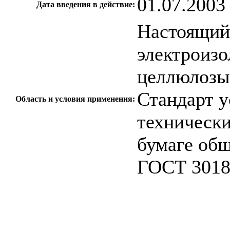
01.07.2003
Дата введения в действие:
Настоящий 
электроиз
целлюлозы
Стандарт у
Область и условия применения:
технически
бумаге общ
ГОСТ 3018
c=&f2=3&f1=II0
стандартов
c=&f2=3&f1=