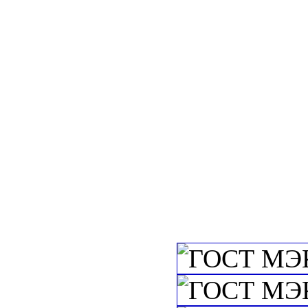
ПРОМЫШЛЕН
c=&f2=3&f1=II0
c=&f2=3&f1=I
государственны
c=&f2=3&f1=II
древесины. Целл
c=&f2=3&f1=II
(кроме канцеляр
c=&f2=3&f1=II
электроизоляцио