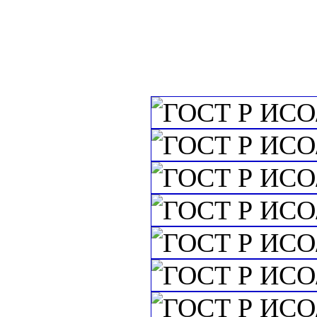
c=&f2=3&f1=I
технологии. Вз