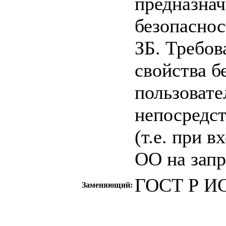
предназнач
безопаснос
ЗБ. Требов
свойства б
пользовате
непосредс
(т.е. при 
ОО на зап
ГОСТ Р ИС
Заменяющий:
c=&f2=3&f1=II0
стандартов