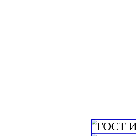
c=&f2=3&f1=
СИСТЕМЫ И У
c=&f2=3&f1=II
c=&f2=3&f1=II
скольжения
c=&f2=3&f1=I
государственны
c=&f2=3&f1=II
инструмент
c=&f2=3&f1=II
c=&f2=3&f1=II