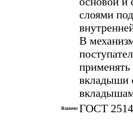
основой и 
слоями по
внутренней
В механизм
поступате
применять
вкладыши 
вкладышам
ГОСТ 2514
Взамен:
c=&f2=3&f1=II0
стандартов