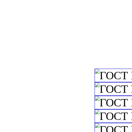
c=&f2=3&f1=II
пожаротушения а
спринклерные и 
дренчерные; - кл
дозаторы устано