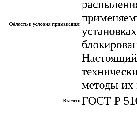
распыления
применяем
Область и условия применения:
установка
блокирован
Настоящий
технически
методы их
ГОСТ Р 51
Взамен:
c=&f2=3&f1=II0
стандартов
c=&f2=3&f1=