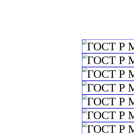
c=&f2=3&f1=II