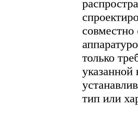
распростра
спроектир
совместно
аппаратуро
только тре
указанной 
устанавлив
тип или ха
c=&f2=3&f1=II0
стандартов
c=&f2=3&f1=II
ТЕЛЕКОММУН