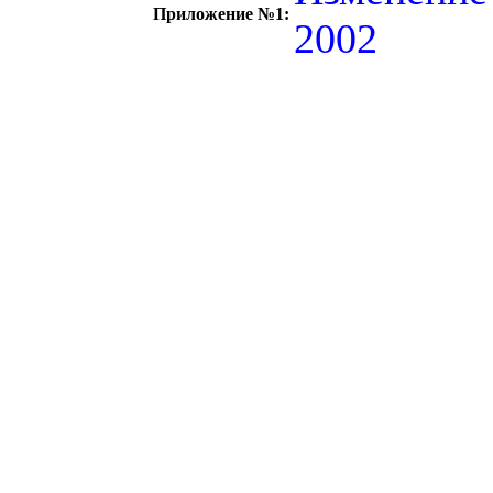
Приложение №1:
2002
c=&f2=3&f1=II0
стандартов
c=&f2=3&f1=
c=&f2=3&f1=II0
кабели
c=&f2=3&f1=II
стержни, шины и 
c=&f2=3&f1=I
государственны
c=&f2=3&f1=II
электротехничес
c=&f2=3&f1=II
провода и шнуры
c=&f2=3&f1=II