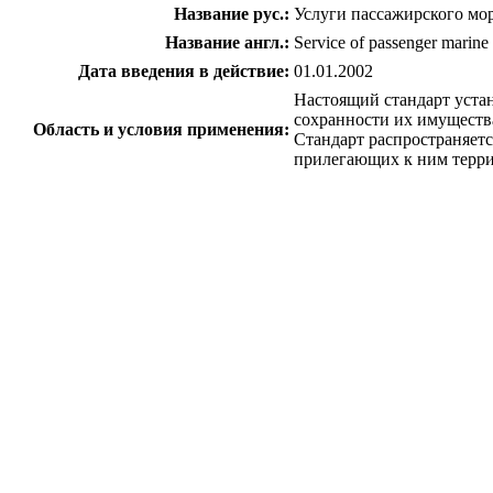
Название рус.:
Услуги пассажирского мор
Название англ.:
Service of passenger marine 
Дата введения в действие:
01.01.2002
Настоящий стандарт устан
сохранности их имуществ
Область и условия применения:
Стандарт распространяет
прилегающих к ним терри
c=&f2=3&f1=II001&l='>ОКС Общероссийск
c=&f2=3&f1=II001003&l='>03
c=&f2=3&f1=II001003220&l='>03.220 Т
c=&f2=3&f1=II001003220040&l='>03.22
c=&f2=3&f1=II002&l='>КГС Классиф
c=&f2=3&f1=II002016&l='>Т Общете
c=&f2=3&f1=II002016005&l='>Т5 Сист
c=&f2=3&f1=II002016005000&l='>Т50 Г