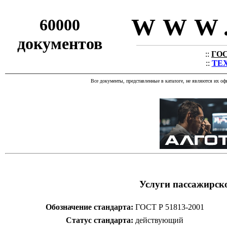
WWW.
60000
документов
::
ГОС
::
ТЕХ
Все документы, представленные в каталоге, не являются их о
Услуги пассажирско
Обозначение стандарта:
ГОСТ Р 51813-2001
Статус стандарта:
действующий