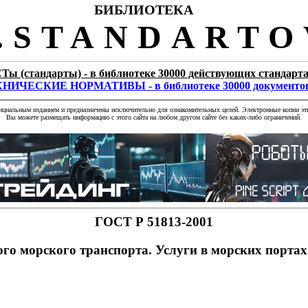
БИБЛИОТЕКА
STANDARTO
Ты (стандарты) - в библиотеке 30000 действующих стандарт
НИЧЕСКИЕ НОРМАТИВЫ - в библиотеке 30000 документо
фициальным изданием и предназначены исключительно для ознакомительных целей. Электронные копии эти
Вы можете размещать информацию с этого сайта на любом другом сайте без каких-либо ограничений.
ГОСТ Р 51813-2001
го морского транспорта. Услуги в морских порта