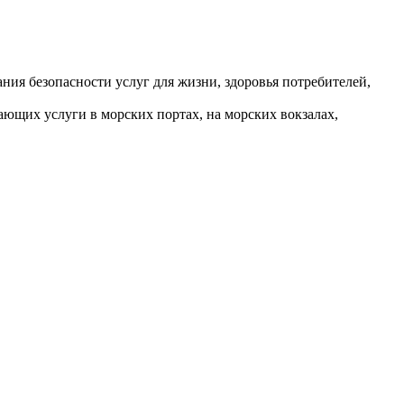
ния безопасности услуг для жизни, здоровья потребителей,
ющих услуги в морских портах, на морских вокзалах,
РАНСПОРТ
 для регулирования водного движения см. 93.140