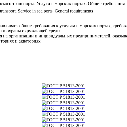
ского транспорта. Услуги в морских портах. Общие требования
transport. Service in sea ports. General requirements
авливает общие требования к услугам в морских портах, требова
а и охраны окружающей среды.
ся на организации и индивидуальных предпринимателей, оказыва
ториях и акваториях
ий классификатор стандартов
 СОЦИОЛОГИЯ. УСЛУГИ. ОРГАНИЗАЦИЯ ФИРМ И УПРАВЛЕНИЕ ИМИ. АДМИНИСТРАЦИЯ. Т
ранспорт *Транспорт для опасных грузов см. 13.300
0.40 Водный транспорт *Включая услуги, связанные с водным транспортом *Оборудование и установки
икатор государственных стандартов
хнические и организационно-методические стандарты
ема документации
осударственная система стандартизации и нормативно-технической документации