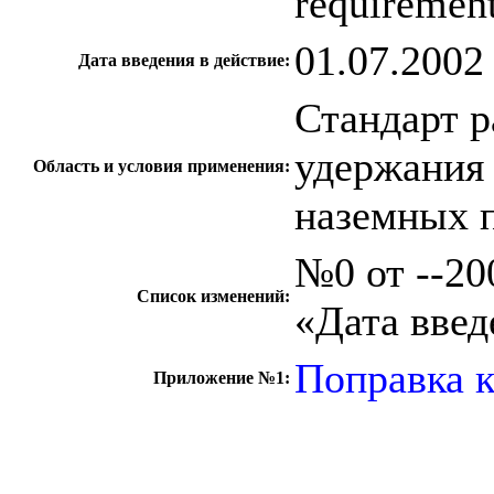
requiremen
01.07.2002
Дата введения в действие:
Стандарт р
удержания 
Область и условия применения:
наземных 
№0 от --200
Список изменений:
«Дата введ
Поправка 
Приложение №1:
c=&f2=3&f1=II0
стандартов
c=&f2=3&f1=