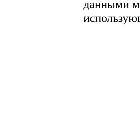
данными м
использую
c=&f2=3&f1=II0
стандартов
c=&f2=3&f1=
ТЕХНОЛОГИИ
c=&f2=3&f1=II
информационных
c=&f2=3&f1=II
Идентификационн
*Включая примене
телекоммуникации
c=&f2=3&f1=I
государственны
c=&f2=3&f1=II