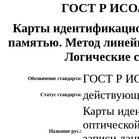
ГОСТ Р ИСО/
Карты идентификацио
памятью. Метод линейн
Логические 
ГОСТ Р ИС
Обозначение стандарта:
действую
Статус стандарта:
Карты иде
оптическо
Название рус.:
записи дан