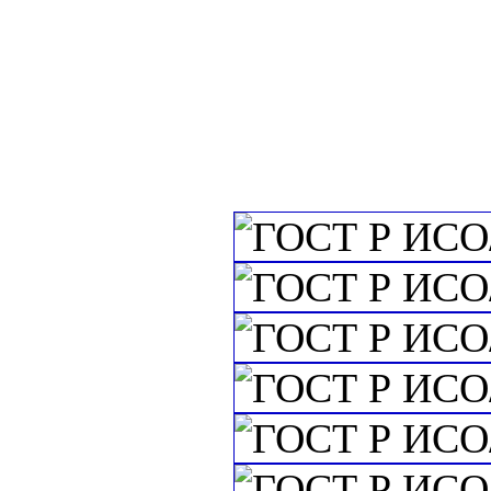
радиоэлектроник
c=&f2=3&f1=II
воспроизведения
c=&f2=3&f1=II