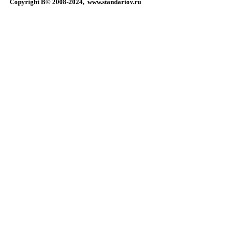
Copyright В© 2008-2024,
www.standartov.ru