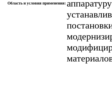
аппаратуру
Область и условия применения:
устанавлив
постановки
модернизи
модифицир
материало
c=&f2=3&f1=II0
стандартов
c=&f2=3&f1=
ТЕРМИНОЛОГИ
c=&f2=3&f1=II
документация на
руководств для п