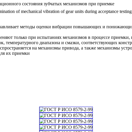
ационного состояния зубчатых механизмов при приемке
ination of mechanical vibration of gear units during acceptance testing
навливает методы оценки вибрации повышающих и понижающих 
еняют только при испытаниях механизмов в процессе приемки,
зок, температурного диапазона и смазки, соответствующих конс
спространяется на механизмы привода, а также механизмы устро
для их приемки
ий классификатор стандартов
МЕТРОЛОГИЯ И ИЗМЕРЕНИЯ. ФИЗИЧЕСКИЕ ЯВЛЕНИЯ
брации, измерения удара и вибрации * Включая измерительные приборы и установки *Воздействие вибра
.25
икатор государственных стандартов
, оборудование и инструмент
ие детали и узлы машин
Методы испытаний. Упаковка. Маркировка
хнические и организационно-методические стандарты
ка и механика
олебательные и волнообразные движения. Вибрация тел. Звук. Акустика