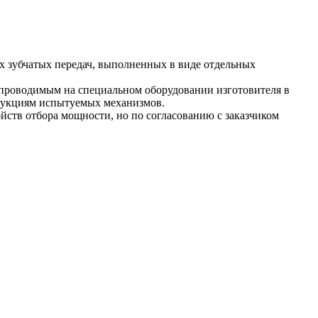
зубчатых передач, выполненных в виде отдельных
 проводимым на специальном оборудовании изготовителя в
трукциям испытуемых механизмов.
йств отбора мощности, но по согласованию с заказчиком
ции и удара на человека см. 13.160 *Балансировка и балансировочные станки см. 21.120.40