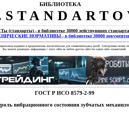
БИБЛИОТЕКА
STANDARTO
Ты (стандарты) - в библиотеке 30000 действующих стандарт
НИЧЕСКИЕ НОРМАТИВЫ - в библиотеке 30000 документо
фициальным изданием и предназначены исключительно для ознакомительных целей. Электронные копии эти
Вы можете размещать информацию с этого сайта на любом другом сайте без каких-либо ограничений.
ГОСТ Р ИСО 8579-2-99
роль вибрационного состояния зубчатых механиз