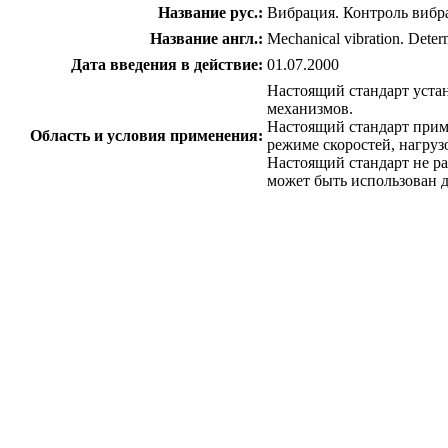
Название рус.:
Вибрация. Контроль вибр
Название англ.:
Mechanical vibration. Determ
Дата введения в действие:
01.07.2000
Настоящий стандарт уста
механизмов.
Настоящий стандарт прим
Область и условия применения:
режиме скоростей, нагру
Настоящий стандарт не ра
может быть использован 
c=&f2=3&f1=II001&l='>ОКС Общероссийск
c=&f2=3&f1=II001017&l='>17 
c=&f2=3&f1=II001017160&l='>17.160 Ви
*Защита от вибрации в зданиях см. 91.120
c=&f2=3&f1=II002&l='>КГС Классиф
c=&f2=3&f1=II002004&l='>Г Машины
c=&f2=3&f1=II002004001&l='>Г1 Общ
c=&f2=3&f1=II002004001009&l='>Г19 
c=&f2=3&f1=II002016&l='>Т Общете
c=&f2=3&f1=II002016003&l='>Т3 Физи
c=&f2=3&f1=II002016003004&l='>Т34 К