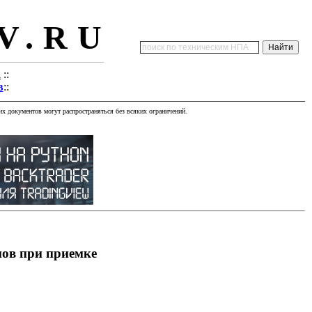
V.RU
а
::
в
::
х документов могут распространяться без всяких ограничений.
мов при приемке