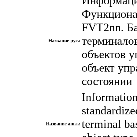
Информаци
Функциона
FVT2nn. Б
терминалов
Название рус.:
объектов у
объект уп
состоянии
Information
standardize
terminal bas
Название англ.: