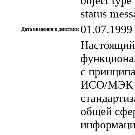
object type
status mess
01.07.1999
Дата введения в действие:
Настоящий 
функционал
с принцип
ИСО/МЭК Т
стандартиз
общей сфер
информаци