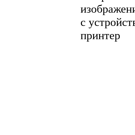
изображени
с устройст
принтер
c=&f2=3&f1=II0
стандартов
c=&f2=3&f1=
ТЕХНОЛОГИИ
c=&f2=3&f1=II
систем
c=&f2=3&f1=I
государственны
c=&f2=3&f1=I
Средства автом
c=&f2=3&f1=II