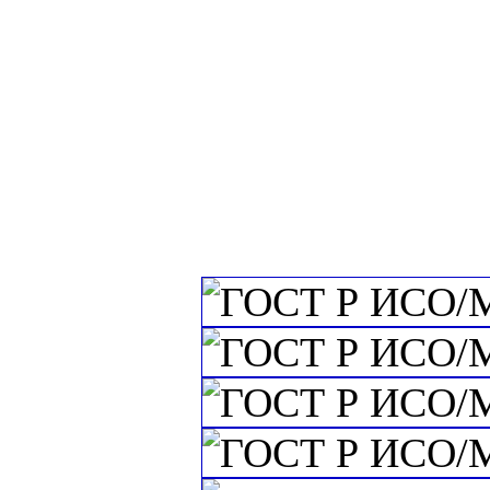
техники и автом
c=&f2=3&f1=II
информации и ма
c=&f2=3&f1=II
c=&f2=3&f1=I
технологии. Вз