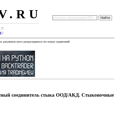
V.RU
а
::
в
::
х документов могут распространяться без всяких ограничений.
ктный соединитель стыка ООД/АКД. Стыковочные