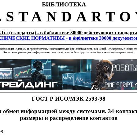
БИБЛИОТЕКА
STANDARTO
Ты (стандарты) - в библиотеке 30000 действующих стандарт
НИЧЕСКИЕ НОРМАТИВЫ - в библиотеке 30000 документо
фициальным изданием и предназначены исключительно для ознакомительных целей. Электронные копии эти
Вы можете размещать информацию с этого сайта на любом другом сайте без каких-либо ограничений.
ГОСТ Р ИСО/МЭК 2593-98
и обмен информацией между системами. 34-конта
размеры и распределение контактов
98