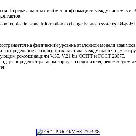
ия. Передача данных и обмен информацией между системами.
контактов
ecommunications and information exchange between systems. 34-pole 
остраняется на физический уровень эталонной модели взаимосв
 и распределение его контактов на стыке между оконечным обор
вующим рекомендациям V.35, V.21 bis CCITT и ГОСТ 23675.
андарт определяет размеры корпуса соединителя, рекомендуемые
ля
ий классификатор стандартов
5 ИНФОРМАЦИОННЫЕ ТЕХНОЛОГИИ. МАШИНЫ КОНТОРСКИЕ
Взаимосвязь открытых систем
00.10 Физический уровень
икатор государственных стандартов
ительные приборы. Средства автоматизации и вычислительной техники
тва вычислительной техники и автоматизированные системы управления
Виды представления информации и математическое обеспечение машин
онная техника, радиоэлектроника и связь
ны электронные вычислительные, устройства и приборы к ним
Устройства для электронных вычислительных машин
ие сборники
Информационные технологии. Взаимосвязь открытых систем.