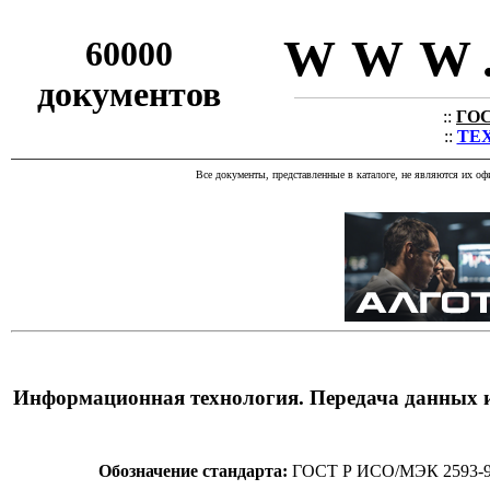
WWW.
60000
документов
::
ГОС
::
ТЕХ
Все документы, представленные в каталоге, не являются их о
Информационная технология. Передача данных 
Обозначение стандарта:
ГОСТ Р ИСО/МЭК 2593-