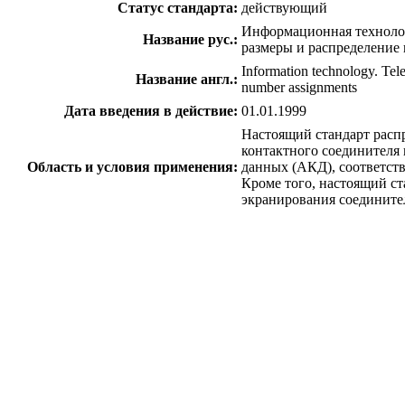
Статус стандарта:
действующий
Информационная технолог
Название рус.:
размеры и распределение 
Information technology. Tel
Название англ.:
number assignments
Дата введения в действие:
01.01.1999
Настоящий стандарт распр
контактного соединителя
Область и условия применения:
данных (АКД), соответст
Кроме того, настоящий ст
экранирования соедините
c=&f2=3&f1=II001&l='>ОКС Общероссийск
c=&f2=3&f1=II001035&l='>3
c=&f2=3&f1=II001035100&l='>35.100 
c=&f2=3&f1=II001035100010&l='>35.1
c=&f2=3&f1=II002&l='>КГС Классиф
c=&f2=3&f1=II002013&l='>П Измер
c=&f2=3&f1=II002013008&l='>П8 Средс
c=&f2=3&f1=II002013008005&l='>П85 
c=&f2=3&f1=II002019&l='>Э Электр
c=&f2=3&f1=II002019006&l='>Э6 Маши
c=&f2=3&f1=II002019006005&l='>Э65 
c=&f2=3&f1=II003&l='> Тематическ
c=&f2=3&f1=II003034&l='>ИТ.ВОС 