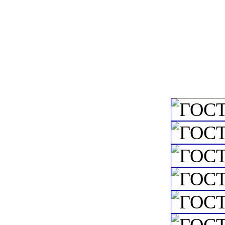
приборы и устро
c=&f2=3&f1=II
частоты, фазы, 
измерители напр