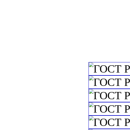
культуры и спорт
снаряжение)
c=&f2=3&f1=II
атлетика, тяжелая