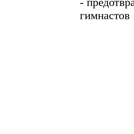
- предотвр
гимнастов
c=&f2=3&f1=II0
стандартов
c=&f2=3&f1=
ТОРГОВОЕ ОБ
c=&f2=3&f1=II
сооружения *Мот
c=&f2=3&f1=II0
спортивных зало
волейбола, баске
c=&f2=3&f1=I
государственны
c=&f2=3&f1=II
назначения
c=&f2=3&f1=II