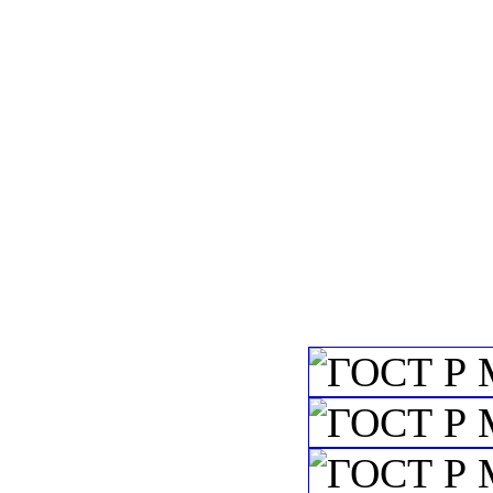
c=&f2=3&f1=I
государственны
c=&f2=3&f1=I
Средства автом
c=&f2=3&f1=II0
телемеханика
c=&f2=3&f1=II0
телеизмерения, т