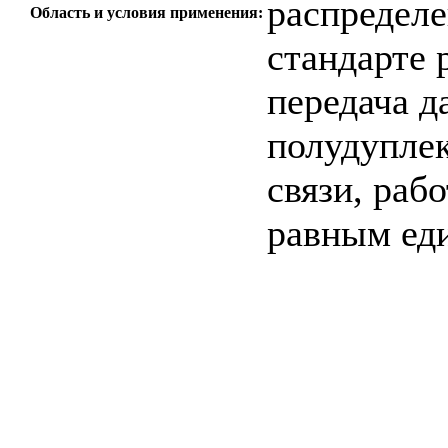
распредел
Область и условия применения:
стандарте 
передача 
полудупле
связи, раб
равным ед
c=&f2=3&f1=II0
стандартов
c=&f2=3&f1=II
ТЕЛЕКОММУН
c=&f2=3&f1=II
Телеметрия *Вкл
данных (SCADA)