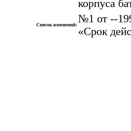
корпуса ба
№1 от --199
Список изменений:
«Срок дейс
c=&f2=3&f1=II0
стандартов
c=&f2=3&f1=
c=&f2=3&f1=II
и батареи
c=&f2=3&f1=II
аккумуляторы и 
c=&f2=3&f1=I
государственны
c=&f2=3&f1=II
электротехничес
c=&f2=3&f1=II