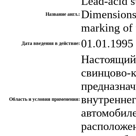
Lead-acid st
Dimensions 
Название англ.:
marking of 
01.01.1995
Дата введения в действие:
Настоящий 
свинцово-к
предназнач
внутреннег
Область и условия применения:
автомобил
расположе