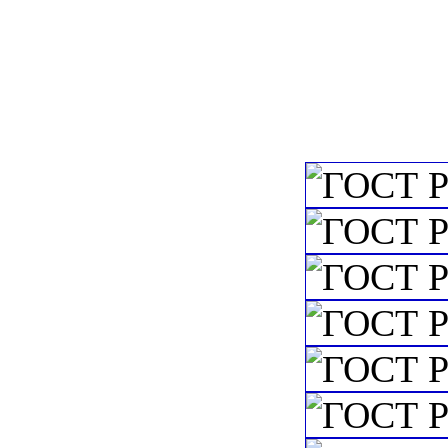
конденсаторы
c=&f2=3&f1=II