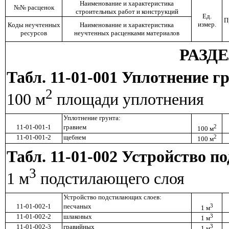
Наименование и характеристика
№№ расценок
строительных работ и конструкций
Ед.
П
измер.
Коды неучтенных
Наименование и характеристика
ресурсов
неучтенных расценками материалов
РАЗДЕ
Табл. 11-01-001 Уплотнение г
2
100 м
площади уплотнения
Уплотнение грунта:
11-01-001-1
гравием
2
100 м
11-01-001-2
щебнем
2
100 м
Табл. 11-01-002 Устройство 
3
1 м
подстилающего слоя
Устройство подстилающих слоев:
11-01-002-1
песчаных
3
1 м
11-01-002-2
шлаковых
3
1 м
11-01-002-3
гравийных
3
1 м