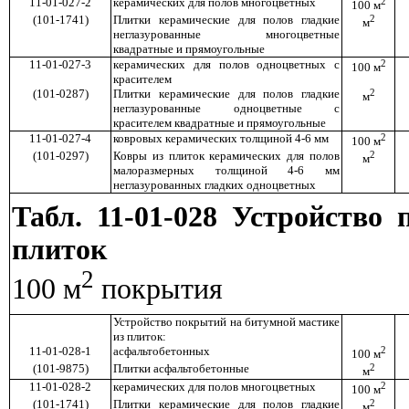
11-01-027-2
керамических для полов многоцветных
2
100 м
(101-1741)
Плитки керамические для полов гладкие
2
м
неглазурованные многоцветные
квадратные и прямоугольные
11-01-027-3
керамических для полов одноцветных с
2
100 м
красителем
(101-0287)
Плитки керамические для полов гладкие
2
м
неглазурованные одноцветные с
красителем квадратные и прямоугольные
11-01-027-4
ковровых керамических толщиной 4-6 мм
2
100 м
(101-0297)
Ковры из плиток керамических для полов
2
м
малоразмерных толщиной 4-6 мм
неглазурованных гладких одноцветных
Табл. 11-01-028 Устройство
плиток
2
100 м
покрытия
Устройство покрытий на битумной мастике
из плиток:
11-01-028-1
асфальтобетонных
2
100 м
(101-9875)
Плитки асфальтобетонные
2
м
11-01-028-2
керамических для полов многоцветных
2
100 м
(101-1741)
Плитки керамические для полов гладкие
2
м