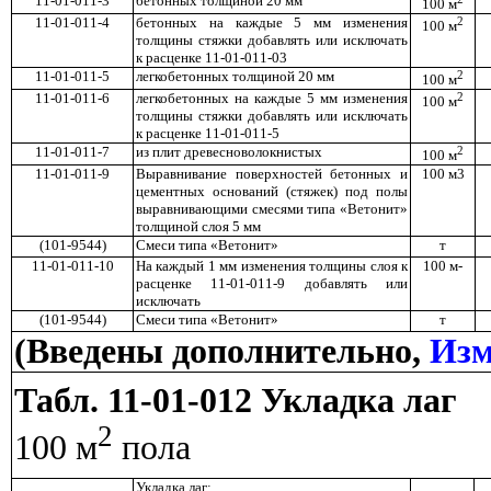
11-01-011-3
бетонных толщиной 20 мм
100 м
11-01-011-4
бетонных на каждые 5 мм изменения
2
100 м
толщины стяжки добавлять или исключать
к расценке 11-01-011-03
11-01-011-5
легкобетонных толщиной 20 мм
2
100 м
11-01-011-6
легкобетонных на каждые 5 мм изменения
2
100 м
толщины стяжки добавлять или исключать
к расценке 11-01-011-5
11-01-011-7
из плит древесноволокнистых
2
100 м
11-01-011-9
Выравнивание поверхностей бетонных и
100 м3
цементных оснований (стяжек) под полы
выравнивающими смесями типа «Ветонит»
толщиной слоя 5 мм
(101-9544)
Смеси типа «Ветонит»
т
11-01-011-10
На каждый 1 мм изменения толщины слоя к
100 м-
расценке 11-01-011-9 добавлять или
исключать
(101-9544)
Смеси типа «Ветонит»
т
(Введены дополнительно,
Изм
Табл. 11-01-012 Укладка лаг
2
100 м
пола
Укладка лаг: