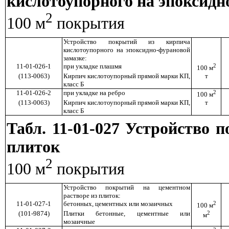
кислотоупорного на эпоксидн
2
100 м
покрытия
Устройство покрытий из кирпича
кислотоупорного на эпоксидно-фурановой
замазке:
11-01-026-1
при укладке плашмя
2
100 м
(113-0063)
Кирпич кислотоупорный прямой марки КП,
т
класс Б
11-01-026-2
при укладке на ребро
2
100 м
(113-0063)
Кирпич кислотоупорный прямой марки КП,
т
класс Б
Табл. 11-01-027 Устройство 
плиток
2
100 м
покрытия
Устройство покрытий на цементном
растворе из плиток:
11-01-027-1
бетонных, цементных или мозаичных
2
100 м
(101-9874)
Плитки бетонные, цементные или
2
м
мозаичные