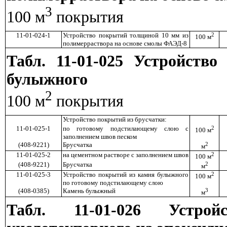
3
100 м
покрытия
11-01-024-1
Устройство покрытий толщиной 10 мм из
2
100 м
полимерраствора на основе смолы ФАЭД-8
Табл. 11-01-025 Устройств
булыжного
2
100 м
покрытия
Устройство покрытий из брусчатки:
11-01-025-1
по готовому подстилающему слою с
2
100 м
заполнением швов песком
(408-9221)
Брусчатка
2
м
11-01-025-2
на цементном растворе с заполнением швов
2
100 м
(408-9221)
Брусчатка
2
м
11-01-025-3
Устройство покрытий из камня булыжного
2
100 м
по готовому подстилающему слою
(408-0385)
Камень булыжный
3
м
Табл. 11-01-026 Устр