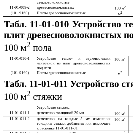
стекловолокнистые
11-01-009-2
древесноволокнистых
2
100 м
(101-9160)
Плиты древесноволокнистые
2
м
Табл. 11-01-010 Устройство т
плит древесноволокнистых по
2
100 м
пола
11-01-010-1
Устройство тепло- и звукоизоляции
2
100 м
ленточной из плит древесноволокнистых
под лаги
(101-9160)
Плиты древесноволокнистые
2
м
Табл. 11-01-011 Устройство с
2
100 м
стяжки
Устройство стяжек:
11-01-011-1
цементных толщиной 20 мм
2
100 м
11-01-011-2
цементных на каждые 5 мм изменения
2
100 м
толщины стяжки добавлять или исключать
к расценке 11-01-011-01
2