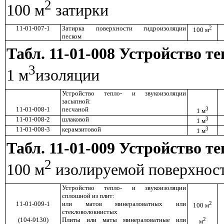
2
100 м
затирки
11-01-007-1
Затирка поверхности гидроизоляции
2
100 м
песком
Табл. 11-01-008 Устройство т
3
1 м
изоляции
Устройство тепло- и звукоизоляции
засыпной:
11-01-008-1
песчаной
3
1 м
11-01-008-2
шлаковой
3
1 м
11-01-008-3
керамзитовой
3
1 м
Табл. 11-01-009 Устройство т
2
100 м
изолируемой поверхнос
Устройство тепло- и звукоизоляции
сплошной из плит:
11-01-009-1
или матов минераловатных или
2
100 м
стекловолокнистых
(104-9130)
Плиты или маты минераловатные или
2
м