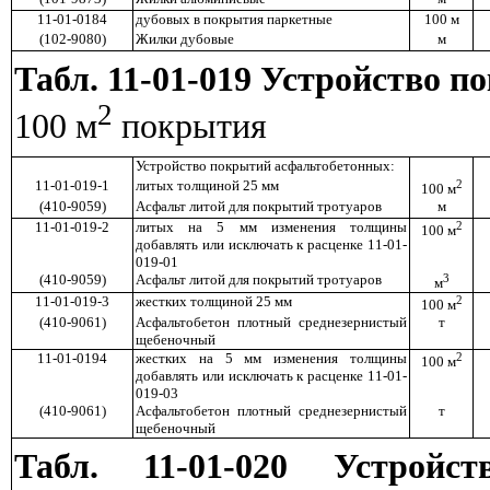
11-01-0184
дубовых в покрытия паркетные
100 м
(102-9080)
Жилки дубовые
м
Табл. 11-01-019 Устройство 
2
100 м
покрытия
Устройство покрытий асфальтобетонных:
11-01-019-1
литых толщиной 25 мм
2
100 м
(410-9059)
Асфальт литой для покрытий тротуаров
м
11-01-019-2
литых на 5 мм изменения толщины
2
100 м
добавлять или исключать к расценке 11-01-
019-01
(410-9059)
Асфальт литой для покрытий тротуаров
3
м
11-01-019-3
жестких толщиной 25 мм
2
100 м
(410-9061)
Асфальтобетон плотный среднезернистый
т
щебеночный
11-01-0194
жестких на 5 мм изменения толщины
2
100 м
добавлять или исключать к расценке 11-01-
019-03
(410-9061)
Асфальтобетон плотный среднезернистый
т
щебеночный
Табл. 11-01-020 Устрой