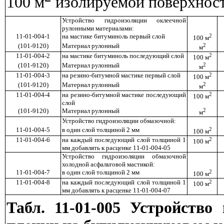
100 м
изолируемой поверхнос
Устройство гидроизоляции оклеечной
рулонными материалами:
11-01-004-1
на мастике битуминоль первый слой
2
100 м
(101-9120)
Материал рулонный
2
м
11-01-004-2
на мастике битуминоль последующий слой
2
100 м
(101-9120)
Материал рулонный
2
м
11-01-004-3
на резино-битумной мастике первый слой
2
100 м
(101-9120)
Материал рулонный
2
м
11-01-004-4
на резино-битумной мастике последующий
2
100 м
слой
(101-9120)
Материал рулонный
2
м
Устройство гидроизоляции обмазочной:
11-01-004-5
в один слой толщиной 2 мм
2
100 м
11-01-004-6
на каждый последующий слой толщиной 1
2
100 м
мм добавлять к расценке 11-01-004-05
Устройство гидроизоляции обмазочной
холодной асфальтовой мастикой:
11-01-004-7
в один слой толщиной 2 мм
2
100 м
11-01-004-8
на каждый последующий слой толщиной 1
2
100 м
мм добавлять к расценке 11-01-004-07
Табл. 11-01-005 Устройство