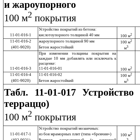
и жароупорного
2
100 м
покрытия
Устройство покрытий из бетона:
11-01-016-1
кислотоупорного толщиной 40 мм
2
100 м
11-01-016-2
жароупорного толщиной 90 мм
2
100 м
(401-9020)
Бетон жаростойкий
3
м
При изменении толщины покрытия на
каждые 10 мм добавлять или исключать к
расценке:
11-01-016-3
11-01-016-01
2
100 м
11-01-016-4
11-01-016-02
2
100 м
(401-9020)
Бетон жаростойкий
3
м
Табл. 11-01-017 Устройств
терраццо)
2
100 м
покрытия
Устройство покрытий мозаичных:
11-01-017-1
из боя мраморных плит (типа «брекчия»)
2
100 м
(402-9021)
Раствор декоративный (с каменной
3