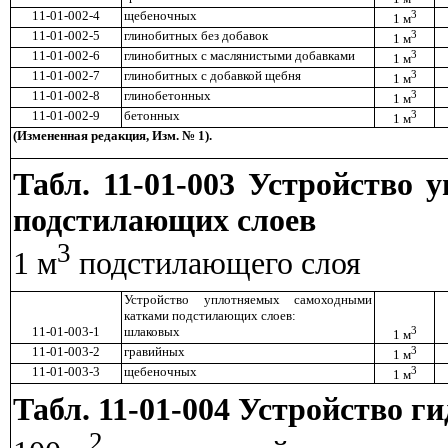
11-01-002-4
щебеночных
3
1 м
11-01-002-5
глинобитных без добавок
3
1 м
11-01-002-6
глинобитных с маслянистыми добавками
3
1 м
11-01-002-7
глинобитных с добавкой щебня
3
1 м
11-01-002-8
глинобетонных
3
1 м
11-01-002-9
бетонных
3
1 м
(Измененная редакция, Изм. № 1).
Табл. 11-01-003 Устройство
подстилающих слоев
3
1 м
подстилающего слоя
Устройство уплотняемых самоходными
катками подстилающих слоев:
11-01-003-1
шлаковых
3
1 м
11-01-003-2
гравийных
3
1 м
11-01-003-3
щебеночных
3
1 м
Табл. 11-01-004 Устройство г
2