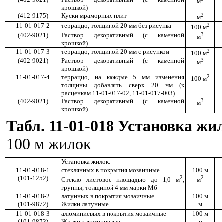
м
крошкой)
(412-9175)
Куски мраморных плит
2
м
11-01-017-2
терраццо, толщиной 20 мм без рисунка
2
100 м
(402-9021)
Раствор декоративный (с каменной
3
м
крошкой)
11-01-017-3
терраццо, толщиной 20 мм с рисунком
2
100 м
(402-9021)
Раствор декоративный (с каменной
3
м
крошкой)
11-01-017-4
терраццо, на каждые 5 мм изменения
2
100 м
толщины добавлять сверх 20 мм (к
расценкам 11-01-017-02, 11-01-017-003)
(402-9021)
Раствор декоративный (с каменной
3
м
крошкой)
Табл. 11-01-018 Установка жи
100 м жилок
Установка жилок:
11-01-018-1
стеклянных в покрытия мозаичные
100 м
(101-1252)
2
2
Стекло листовое площадью до 1,0 м
,
м
группы, толщиной 4 мм марки Мб
11-01-018-2
латунных в покрытия мозаичные
100 м
(101-9872)
Жилки латунные
м
11-01-018-3
алюминиевых в покрытия мозаичные
100 м
(101-9873)
Жилки алюминиевые
м