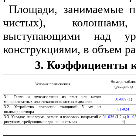
Площади, занимаемые п
чистых), колоннами
выступающими над ур
конструкциями, в объем р
3. Коэффициенты 
Номера табли
Условия применения
(расценок)
3.1. Тепло и звукоизоляция из плит или матов
01-009
(1)
минераловатных или стекловолокнистых в два слоя
3.2. Устройство покрытий толщиной 5 мм из
01-024
полимерраствора
3.3. Укладке линолеума, релина и ковровых покрытий с
01-036
(1,2,4)
01-0
рисунком, требующим подгонки на стыках
4)