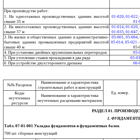
При производстве работ:
1. На одноэтажных производственных зданиях высотой
01-020
,
01-022
,
свыше 35 м
01-
2. На многоэтажных производственных зданиях высотой
01-014
,
01-020
,
свыше 57 м
01-035
,
01-047
,
3. На жилых и общественных зданиях и административно-
05-001
,
05-004
,
бытовых зданиях промышленных предприятий высотой
05-014
,
05-021
свыше 40 м
05-
4. При установке двойных крупнопанельных перегородок
05-
5. При утеплении стыков прокладками в два ряда
05-0
6. При устройстве двухстороннего дренажа
06-
Наименование и характеристика
№№ Расценок
строительных работ и конструкций
Ед. измер.
Коды
Наименование и характеристика
неучтенных
неучтенных расценками материалов
ресурсов
РАЗДЕЛ 01. ПРОИЗВО
1. ФУНДАМЕНТ
Табл. 07-01-0
01 Укладка фундаментов и фундаментных балок
700 шт. сборных конструкций