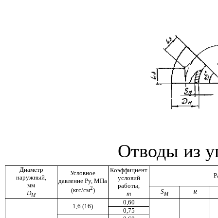
Отводы из у
Диаметр
Коэффициент
Условное
Р
наружный,
условий
давление Ру, МПа
мм
работы,
2
(кгс/см
)
S
R
D
m
M
M
0,60
1,6 (16)
0,75