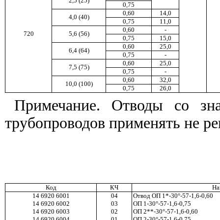
2,5 (25)
0,75
0,60
14,0
4,0 (40)
0,75
11,0
0,60
-
720
5,6 (56)
0,75
15,0
0,60
25,0
6,4 (64)
0,75
-
0,60
25,0
7,5 (75)
0,75
-
0,60
32,0
10,0 (100)
0,75
26,0
Примечание
.
Отводы
со
зн
трубопроводов
применять
не
ре
Код
КЧ
На
14 6920 6001
04
Отвод ОП 1*-30°-57-1,6-0,60
14 6920 6002
03
ОП 1-30°-57-1,6-0,75
14 6920 6003
02
ОП 2**-30°-57-1,6-0,60
14 6920 6004
01
ОП 2-30°-57-1,6-0,75