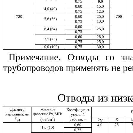
0,75
9,0
0,60
15,0
4,0 (40)
0,75
12,0
720
0,60
25,0
700
5,6 (56)
13,0
0,75
0,60
6,4 (64)
25,0
0,75
0,60
28,0
7,5 (75)
0,75
25,0
10,0 (100)
0,75
30,0
Примечание
.
Отводы
со
зн
трубопроводов
применять
не
ре
Отводы из низк
Условное
Диаметр
Коэффициент
Р
давление Ру, МПа
наружный, мм
условий
2
D
работы,
m
S
R
(кгс/см
)
M
M
0,60
4,0
75
1,6 (16)
0,75