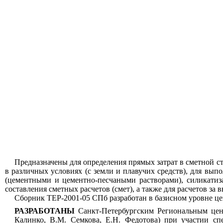
Предназначены для определения прямых затрат в сметной с
в различных условиях (с земли и плавучих средств), для вы
(цементными и цементно-песчаными растворами), силикатиз
составления сметных расчетов (смет), а также для расчетов з
Сборник ТЕР-2001-05 СПб разработан в базисном уровне цен
РАЗРАБОТАНЫ
Санкт-Петербургским Региональным цент
Калинко, В.М. Семкова, Е.Н. Федотова) при участии сп