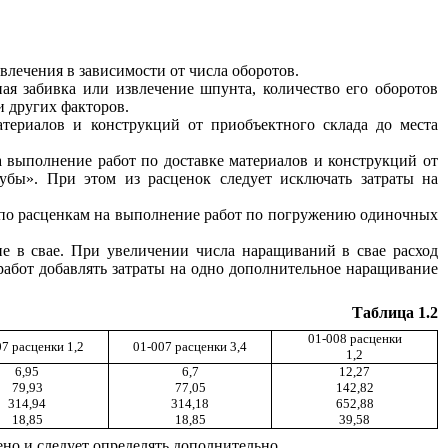
лечения в зависимости от числа оборотов.
ная забивка или извлечение шпунта, количество его оборотов
и других факторов.
териалов и конструкций от приобъектного склада до места
 выполнение работ по доставке материалов и конструкций от
убы». При этом из расценок следует исключать затраты на
 по расценкам на выполнение работ по погружению одиночных
ие в свае. При увеличении числа наращиваний в свае расход
работ добавлять затраты на одно дополнительное наращивание
Таблица 1.2
01-008 расценки
7 расценки 1,2
01-007 расценки 3,4
1,2
6,95
6,7
12,27
79,93
77,05
142,82
314,94
314,18
652,88
18,85
18,85
39,58
ено и следует определять дополнительно.