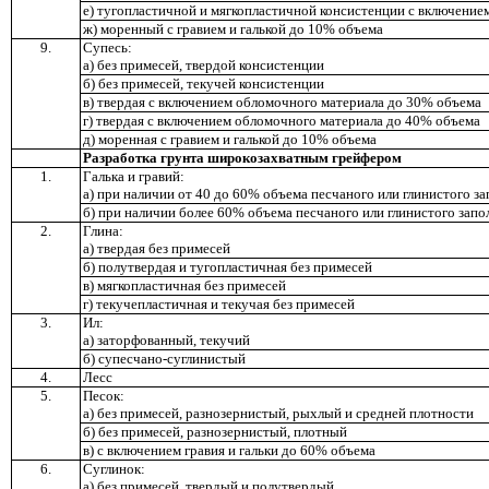
е) тугопластичной и мягкопластичной консистенции с включени
ж) моренный с гравием и галькой до 10% объема
9.
Супесь:
а) без примесей, твердой консистенции
б) без примесей, текучей консистенции
в) твердая с включением обломочного материала до 30% объема
г) твердая с включением обломочного материала до 40% объема
д) моренная с гравием и галькой до 10% объема
Разработка грунта широкозахватным грейфером
1.
Галька и гравий:
а) при наличии от 40 до 60% объема песчаного или глинистого з
б) при наличии более 60% объема песчаного или глинистого зап
2.
Глина:
а) твердая без примесей
б) полутвердая и тугопластичная без примесей
в) мягкопластичная без примесей
г) текучепластичная и текучая без примесей
3.
Ил:
а) заторфованный, текучий
б) супесчано-суглинистый
4.
Лесс
5.
Песок:
а) без примесей, разнозернистый, рыхлый и средней плотности
б) без примесей, разнозернистый, плотный
в) с включением гравия и гальки до 60% объема
6.
Суглинок:
а) без примесей, твердый и полутвердый