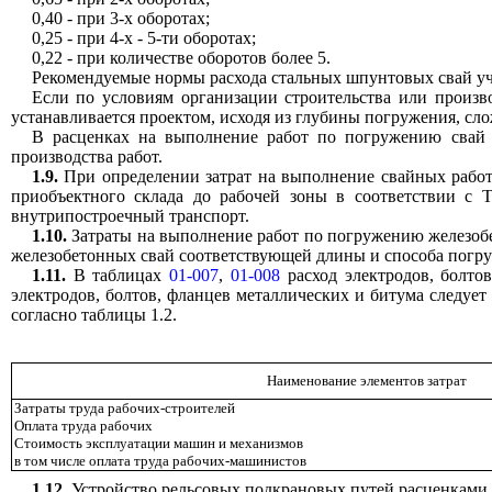
0,40 - при 3-х оборотах;
0,25 - при 4-х - 5-ти оборотах;
0,22 - при количестве оборотов более 5.
Рекомендуемые нормы расхода стальных шпунтовых свай учит
Если по условиям организации строительства или произво
устанавливается проектом, исходя из глубины погружения, сл
В расценках на выполнение работ по погружению свай п
производства работ.
1.9.
При определении затрат на выполнение свайных работ 
приобъектного склада до рабочей зоны в соответствии с 
внутрипостроечный транспорт.
1.10.
Затраты на выполнение работ по погружению железоб
железобетонных свай соответствующей длины и способа погр
1.11.
В таблицах
01-007
,
01-008
расход электродов, болто
электродов, болтов, фланцев металлических и битума следуе
согласно таблицы 1.2.
Наименование элементов затрат
Затраты труда рабочих-строителей
Оплата труда рабочих
Стоимость эксплуатации машин и механизмов
в том числе оплата труда рабочих-машинистов
1.12.
Устройство рельсовых подкрановых путей расценками