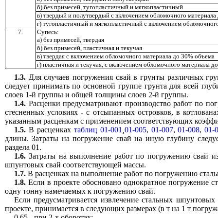
б) без примесей, тугопластичный и мягкопластичный
в) твердый и полутвердый с включением обломочного материала
г) тугопластичный и мягкопластичный с включением обломочног
7.
Супесь:
а) без примесей, твердая
б) без примесей, пластичная и текучая
в) твердая с включением обломочного материала до 30% объема
г) пластичная и текучая, с включением обломочного материала д
1.3.
Для случаев погружения свай в грунты различных груп
следует принимать по основной группе грунта для всей гл
слоев 1-й группы и общей толщины слоев 2-й группы.
1.4.
Расценки предусматривают производство работ по пог
стесненных условиях - с отсыпанных островков, в котлована
указанным расценкам с применением соответствующих коэфф
1.5.
В расценках
таблиц 01-001
¸
01-005
,
01-007
,
01-008
,
01-
длины. Затраты на погружение свай на иную глубину следу
раздела 01.
1.6.
Затраты на выполнение работ по погружению свай из 
шпунтовых свай соответствующей массы.
1.7.
В расценках на выполнение работ по погружению сталь
1.8.
Если в проекте обосновано однократное погружение ст
одну тонну намечаемых к погружению свай.
Если предусматривается извлечение стальных шпунтовых 
проекте, принимается в следующих размерах (в т на 1 т погр
0,65 - при 2-х оборотах;