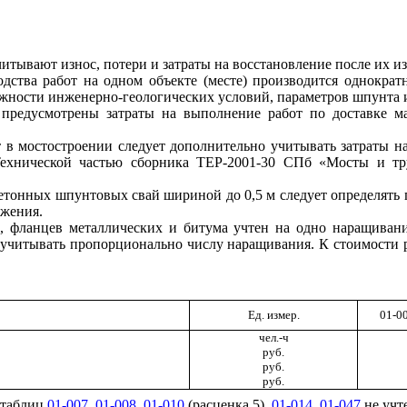
ывают износ, потери и затраты на восстановление после их изв
дства работ на одном объекте (месте) производится однократ
ожности инженерно-геологических условий, параметров шпунта 
редусмотрены затраты на выполнение работ по доставке ма
в мостостроении следует дополнительно учитывать затраты на
Технической частью сборника ТЕР-2001-30 СПб «Мосты и тр
етонных шпунтовых свай шириной до 0,5 м следует определять
ужения.
в, фланцев металлических и битума учтен на одно наращиван
т учитывать пропорционально числу наращивания. К стоимости 
Ед. измер.
01-00
чел.-ч
руб.
руб.
руб.
 таблиц
01-007
,
01-008
,
01-010
(расценка 5),
01-014
,
01-047
не учт