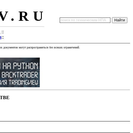
V.RU
а
::
в
::
х документов могут распространяться без всяких ограничений.
ТВЕ