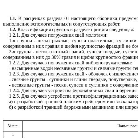
1.1.
В расценках раздела 01 настоящего сборника предусмо
выполнение вспомогательных и сопутствующих работ.
1.2.
Классификация грунтов в разделе принята следующая:
1.2.1. Для случаев погружения свай молотами:
1-я группа - пески рыхлые, супеси пластичные, суглинки
содержанием в них гравия и щебня крупностью фракций не бол
2-я группа - песок плотный гравий, супеси твердые, сугл
содержанием в них до 30% гравия и щебня крупностью фракций
1.2.2. Для случаев погружения свай вибропогружателями:
- насыщенные водой несвязные грунты и связные грунты те
1.2.3. Для случаев погружения свай - оболочек с извлечение
- связные грунты - суглинки и глины твердые, полутвердые,
- несвязные грунты - пески, супеси и суглинки с содержани
1.2.4. Для случаев устройства буронабивных свай и бурения 
1.2.5. Для случаев устройства противофильтрационных завес
а) с разработкой траншей плоским грейфером или экскавато
б) с разработкой траншей барражными машинами или широкоз
№
п.п.
Наименован
1