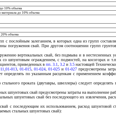
 до 10% объема
о материала до 10% объема
о 20% объема
п с послойным залеганием, в которых одна из групп составля
убины погружения свай. При другом соотношении групп грунто
ружению вертикальных свай, без подмыва и в нестесненных у
х со шпунтовым ограждением, с подмостей, на косогорах и т.
ициентов, приведенных в
пп. 3.1
,
3.2
и
3.5
настоящей Технической
011
¸
01-013
,
01-015
,
01-024
,
01-025
и
01-027
предусмотрены затра
ет определять по указанным расценкам с применением коэфф
стального проката (двутавры, швеллеры) следует определять
ных шпунтовых свай предусмотрены затраты на выполнение раб
альных шпунтовых свай без последующего их извлечения, расхо
свай с последующим их использованием, расход шпунтовой ст
ужаемых стальных шпунтовых свай):