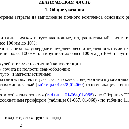
ТЕХНИЧЕСКАЯ ЧАСТЬ
1. Общие указания
трены затраты на выполнение полного комплекса основных раб
 и глины мягко- и тугопластичные, ил, растительный грунт, 
ее 100 мм до 10%;
инки и глины полутвердые и твердые, лесс отвердевший, песок
 не более 100 мм или крупностью более 100 мм до 10% и грунты
кучей и текучепластичной консистенции.
м грунта из полости сваи-оболочки:
 туго- и мягкопластичные;
ем глинистых частиц до 15%, а также с содержанием в указанных
скважин для свай (
таблицы 01-028
¸
01-060
) классификация грун
:
ром «обратная лопата» (
таблицы 01-064
¸
01-066
) - по Сборнику 
ахватным грейфером (таблицы 01-067, 01-068) - по таблице 1.1
ие и характеристика грунтов и пород
2