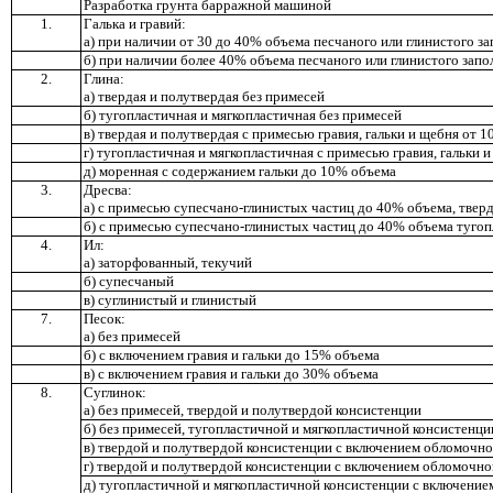
Разработка грунта барражной машиной
1.
Галька и гравий:
а) при наличии от 30 до 40% объема песчаного или глинистого з
б) при наличии более 40% объема песчаного или глинистого зап
2.
Глина:
а) твердая и полутвердая без примесей
б) тугопластичная и мягкопластичная без примесей
в) твердая и полутвердая с примесью гравия, гальки и щебня от 
г) тугопластичная и мягкопластичная с примесью гравия, гальки 
д) моренная с содержанием гальки до 10% объема
3.
Дресва:
а) с примесью супесчано-глинистых частиц до 40% объема, твер
б) с примесью супесчано-глинистых частиц до 40% объема туго
4.
Ил:
а) заторфованный, текучий
б) супесчаный
в) суглинистый и глинистый
7.
Песок:
а) без примесей
б) с включением гравия и гальки до 15% объема
в) с включением гравия и гальки до 30% объема
8.
Суглинок:
а) без примесей, твердой и полутвердой консистенции
б) без примесей, тугопластичной и мягкопластичной консистенци
в) твердой и полутвердой консистенции с включением обломочн
г) твердой и полутвердой консистенции с включением обломочно
д) тугопластичной и мягкопластичной консистенции с включени