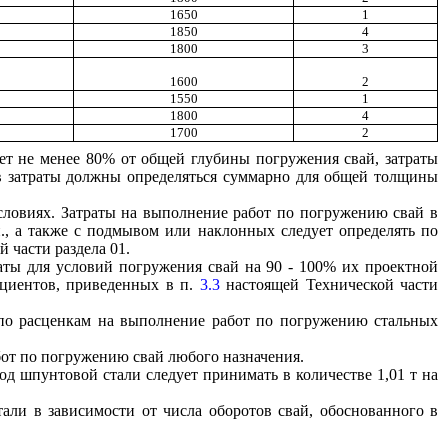
1650
1
1850
4
1800
3
1600
2
1550
1
1800
4
1700
2
ет не менее 80% от общей глубины погружения свай, затраты
в затраты должны определяться суммарно для общей толщины
словиях. Затраты на выполнение работ по погружению свай в
п., а также с подмывом или наклонных следует определять по
 части раздела 01.
ты для условий погружения свай на 90 - 100% их проектной
ициентов, приведенных в п.
3.3
настоящей Технической части
 по расценкам на выполнение работ по погружению стальных
от по погружению свай любого назначения.
д шпунтовой стали следует принимать в количестве 1,01 т на
али в зависимости от числа оборотов свай, обоснованного в