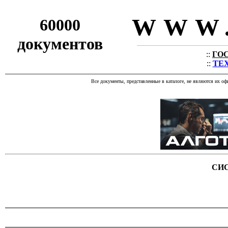
WWW.
60000
документов
::
ГОС
::
ТЕХ
Все документы, представленные в каталоге, не являются их о
СИ