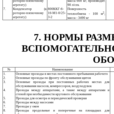
роторно-пленочному
масса 600 кг; производит.
агрегату)
90 л/сек.
7.
Конденсатор (к
800ККГ-6-
Поверхность
роторно-пленочному
16-М1-0/25-
2
теплообмена - 100 м
;
агрегату)
3-2
масса - 3490 кг
7. НОРМЫ РАЗ
ВСПОМОГАТЕЛЬН
ОБО
№
Наименование
1.
Основные проходы в местах постоянного пребывания рабочего
2.
Основные проходы по фронту обслуживания щитов
3.
Основные проходы при постоянных рабочих местах для
обслуживания насосов, компрессоров, воздуходувок
4.
Проходы между аппаратами, а также между аппаратами и
стеной при необходимости кругового обслуживания
5.
Проходы для осмотра и периодической проверки
6.
Проходы между насосами
7.
Проходы у окон
8.
Проходы продольные и поперечные на площадках для