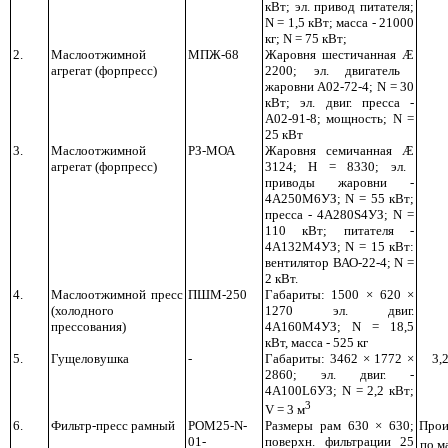
кВт; эл. привод питателя;
N
= 1,5 кВт; масса - 21000
кг;
N
= 75 кВт;
2.
Маслоотжимной
МПЖ-68
Жаровня шестичанная
Æ
агрегат (форпресс)
2200; эл. двигатель
жаровни А02-72-4;
N
= 30
кВт; эл. двиг. пресса -
А02-91-8; мощность;
N
=
25 кВт
3.
Маслоотжимной
РЗ-МОА
Жаровня семичанная
Æ
агрегат (форпресс)
3124; Н = 8330; эл.
приводы жаровни -
4А250М6УЗ;
N
= 55 кВт;
пресса - 4А280
S
4УЗ;
N
=
110 кВт; питателя -
4А132М4УЗ;
N
= 15 кВт:
вентилятор ВАО-22-4;
N
=
2 кВт.
4.
Маслоотжимной пресс
ПШМ-250
Габариты: 1500 × 620 ×
(холодного
1270 эл. двиг.
прессования)
4А160М4УЗ;
N
= 18,5
кВт, масса - 525 кг
5.
Гущеловушка
-
Габариты: 3462 × 1772 ×
3,2
2860; эл. двиг. -
4А100
L
6УЗ;
N
= 2,2 кВт;
3
V
= 3 м
6.
Фильтр-пресс рамный
РОМ25-
N
-
Размеры рам 630 × 630;
Прои
01-
поверхн. фильтрации 25
по м