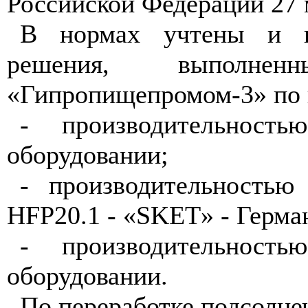
Российской Федерации 27 м
В нормах учтены и и
решения, выполн
«Гипропищепромом-3» по 
- производительност
оборудовании;
- производительностью
HFP
20.1 - «
SKET
» - Герма
- производительност
оборудовании.
По переработке подсолне