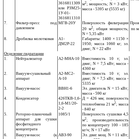
3616811309
2
м
; мощность;
N
= 3 кВт;
или РЗМ25-
масса - 5395 кг (5535 кг)
1У-01-
3616811310
7.
Фильтр-пресс под
МГВ-20У
Поверхность фильтрации
Прои
давлением
2
20 м
; общая мощность;
по м
N
= 5,35 кВт
8.
Дробилка молотковая
А1-
Габариты: 1400 × 1150 ×
ДМ2Р-22
1950; масса 1060 кг; эл.
двиг.;
N
= 22 кВт
Отделение гидратации
1.
Нейтрализатор
А2-МНА-10
Вместимость 10 т; эл.
двиг.;
N
= 7,5 кВт; масса -
4360 кг
2.
Вакуум-сушильный
А2-МС2-
Вместимость 10 т; эл.
аппарат
А-10
двиг;
N
= 7,5 кВт; масса -
5335 кг
3.
Вакуум-насос
ВВН1-6
Эл. двигатель
N
= 15 кВт;
масса - 590 кг
4.
Конденсатор
426ТКВ-1,6-
Д = 426 мм; поверхность
1,6-М1/20-
2
теплообмена 21 м
; масса
2-2
- 840 кг
5.
Роторно-планочный
1085/1
Поверхность сушилки 4,5
аппарат для сушки
2
м
; производительность
фосфатидного
по концентрату 100 - 185
концентрата
кг/ч;
N
= 17 кВт
6.
Вакуум-насос (к
АВЗ-90
Эл. двиг. мощ.
N
= 11 кВт;