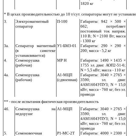
1820 кг
* В цехах производительностью до 10 т/сут. сепараторы могут не устанавлив
3.
Электромагнитный
П-100
Габариты: 942 × 500 ×
сепаратор
662; потребляет
постоянный ток напряж.
110 В;
N
= 2100 Вт; масса
- 1300 кг
3а.
Сепаратор магнитный
У1-БМЗ-01
Габариты: 290 × 290 ×
(в самотеке
200; масса - 5,2 кг
устанавливается)
4.
Семенорушка
МР Н
Габариты: 1490 × 1435 ×
(рабочая)
1755 эл. двиг. АОП2-51-6;
N
= 5,5 кВт; масса - 110 кг
4а.
Семенорушка
А1-МЦП
Габариты: 3040 × 2765 ×
(рабочая)
(сдвоенная)
3590; эл. двиг.
4АМ1604УПУЗ;
N
= 15,0
кВт; масса - 760 кг; без эл.
привода
** - после испытания фактическая производительность
4б.
Семенорушка на
А1-МЦП
Габариты: 3040 × 2765 ×
недоруше
3590; эл. двиг.
4АМ1604УПУЗ;
N
= 15,0
кВт; масса - 760 кг; без эл.
привода
5.
Семеновеечная
Р1-МС-2Т
Габариты: 4000 × 2300 ×