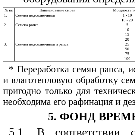
№ пп
Наименование сырья
Мощность т/
1.
Семена подсолнечника
1 - 10
10 - 20
2.
Семена рапса
5
10
15
20
3.
Семена подсолнечника и рапса
25
50
75
100
* Переработка семян рапса, 
и влаготепловую обработку се
пригодно только для техничес
необходима его рафинация и де
5. ФОНД ВРЕ
5.1. В соответствии 