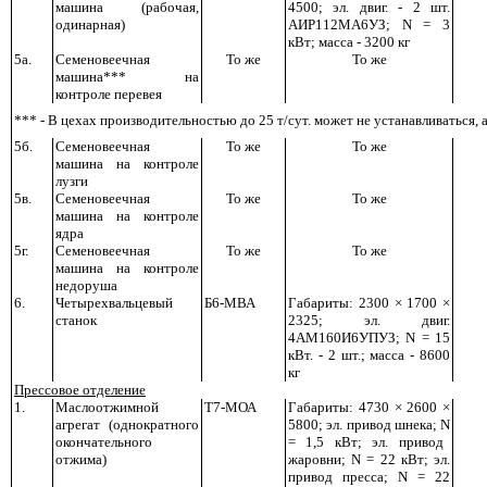
машина (рабочая,
4500; эл. двиг. - 2 шт.
одинарная)
АИР112МА6УЗ;
N
= 3
кВт; масса - 3200 кг
5а.
Семеновеечная
То же
То же
машина*** на
контроле перевея
*** - В цехах производительностью до 25 т/сут. может не устанавливаться,
5б.
Семеновеечная
То же
То же
машина на контроле
лузги
5в.
Семеновеечная
То же
То же
машина на контроле
ядра
5г.
Семеновеечная
То же
То же
машина на контроле
недоруша
6.
Четырехвальцевый
Б6-МВА
Габариты: 2300 × 1700 ×
станок
2325; эл. двиг.
4АМ160И6УПУЗ;
N
= 15
кВт. - 2 шт.; масса - 8600
кг
Прессовое отделение
1.
Маслоотжимной
Т7-МОА
Габариты: 4730 × 2600 ×
агрегат (однократного
5800; эл. привод шнека;
N
окончательного
= 1,5 кВт; эл. привод
отжима)
жаровни;
N
= 22 кВт; эл.
привод пресса;
N
= 22