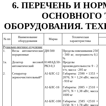
6. ПЕРЕЧЕНЬ И Н
ОСНОВНОГО 
ОБОРУДОВАНИЯ. ТЕ
Наименование
Техническая
№ пп
Марка
оборудования
характеристика
Рушально-веечное отделение
1.
Весы автоматические
ДН-500
Пределы взвешивания 250
порционные
- 500 кг; погрешность 0,1
%
1а.
Дозатор весовой
6148АД-50-
Пределы
автоматический
РКЗ-0,3
производительности 9 - 2
т/ч; масса - 295 кг
2.
Сепаратор
А1-БЛС-12
Габариты: 2590 × 1353 ×
зерноочистительный*
2076;
N
= 1,24 кВт; масса
- 910 кг
А1-БЛС-16
Габариты: 2085 × 2510 ×
2075;
N
= 1,38 кВт; масса
1600 кг
А1-БЛС-100
Габариты: 2585 ×2510 ×
2150;
N
= 1,78 кВт; масса