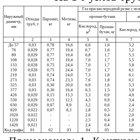
Газ при кислородной резке с ис
Наружный
пропан-
бутана
а
Отходы
Паронит,
Метизы,
диаметр,
труб, т
кг
кг
Кислород,
мм
Пропан-
Кислород,
3
бутан, кг
м
1
2
3
4
5
6
7
До 57
0,03
0,78
16,6
6,6
1,6
5,2
76
0,029
0,77
19,4
6,7
1,6
5,2
89
0,029
0,77
19,4
6,8
1,7
5,3
108
0,028
0,77
19,4
7,0
1,7
5,5
133
0,028
0,75
24,4
7,0
1,7
5,8
159
0,028
0,75
24,4
7,0
1,7
6,1
219
0,03
0,74
24,0
7,3
1,8
6,1
273
0,03
0,74
23,3
7,6
1,8
6,1
325
0,03
0,30
20,0
6,9
1,6
5,3
377
0,03
0,30
16,4
6,3
1,5
5,0
426
0,029
0,15
15,3
5,3
0,9
4,0
530
0,029
0,15
12,1
4,3
0,9
3,4
630
0,029
0,07
8,9
3,2
0,6
2,4
820
0,022
0,07
8,3
2,8
0,5
2,2
1020
0,022
-
-
2,6
0,4
2,0
1220
0,021
-
-
2,5
0,4
1,9
1420
0,021
-
-
2,4
0,4
1,8
Код графы
01
02
03
04
05
06