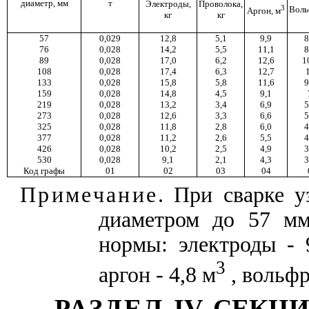
диаметр, мм
т
Электроды,
Проволока,
3
Воль
Аргон, м
кг
кг
57
0,029
12,8
5,1
9,9
8
76
0,028
14,2
5,5
11,1
8
89
0,028
17,0
6,2
12,6
1
108
0,028
17,4
6,3
12,7
133
0,028
15,8
5,8
11,6
9
159
0,028
14,8
4,5
9,1
219
0,028
13,2
3,4
6,9
5
273
0,028
12,6
3,3
6,6
5
325
0,028
11,8
2,8
6,0
4
377
0,028
11,2
2,6
5,5
4
426
0,028
10,2
2,5
4,9
3
530
0,028
9,1
2,1
4,3
3
Код графы
01
02
03
04
Примечание
. При сварке у
диаметром до 57 мм
нормы: электроды - 9
3
аргон - 4,8 м
, вольфра
РАЗДЕЛ
IV
. СЕКЦ