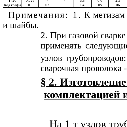
1420
0,029
-
-
3,3
0,6
2,5
Код графы
01
02
03
04
05
06
Примечания: 1.
К метизам 
и шайбы.
2. При газовой сварк
применять следующие
узлов трубопроводов:
сварочная проволока - 
§ 2. Изготовление
комплектацией 
На 1 т узлов тр