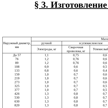
§ 3. Изготовлени
Мате
Наружный диаметр,
ручной
в углекислом газе
мм
Сварочная
Электроды, кг
Углекислый 
проволока, кг
До 57
1,1
0,75
0,6
76
1,2
0,76
0,6
89
1,2
0,76
0,6
108
0,9
0,6
0,5
133
0,8
0,6
0,4
159
1,0
0,7
0,6
219
1,0
0,7
0,6
273
1,0
0,7
0,6
325
1,0
0,7
0,5
377
1,0
0,7
0,5
426
1,3
0,8
0,7
530
1,3
0,8
0,7
630
1,3
0,8
0,7
820
1,3
0,8
0,7