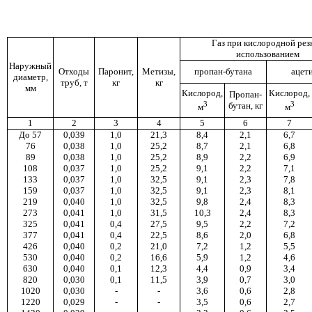
Газ при кислородной резк
использованием
Наружный
Отходы
Паронит,
Метизы,
пропан-
бутана
ацет
диаметр,
труб, т
кг
кг
мм
Кислород,
Кислород,
Пропан-
3
3
бутан, кг
м
м
1
2
3
4
5
6
7
До 57
0,039
1,0
21,3
8,4
2,1
6,7
76
0,038
1,0
25,2
8,7
2,1
6,8
89
0,038
1,0
25,2
8,9
2,2
6,9
108
0,037
1,0
25,2
9,1
2,2
7,1
133
0,037
1,0
32,5
9,1
2,3
7,8
159
0,037
1,0
32,5
9,1
2,3
8,1
219
0,040
1,0
32,5
9,8
2,4
8,3
273
0,041
1,0
31,5
10,3
2,4
8,3
325
0,041
0,4
27,5
9,5
2,2
7,2
377
0,041
0,4
22,5
8,6
2,0
6,8
426
0,040
0,2
21,0
7,2
1,2
5,5
530
0,040
0,2
16,6
5,9
1,2
4,6
630
0,040
0,1
12,3
4,4
0,9
3,4
820
0,030
0,1
11,5
3,9
0,7
3,0
1020
0,030
-
-
3,6
0,6
2,8
1220
0,029
-
-
3,5
0,6
2,7