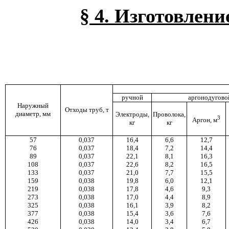
§ 4. Изготовлени
ручной
аргонодугово
Наружный
Отходы труб, т
диаметр, мм
Электроды,
Проволока,
3
Аргон, м
кг
кг
57
0,037
16,4
6,6
12,7
76
0,037
18,4
7,2
14,4
89
0,037
22,1
8,1
16,3
108
0,037
22,6
8,2
16,5
133
0,037
21,0
7,7
15,5
159
0,038
19,8
6,0
12,1
219
0,038
17,8
4,6
9,3
273
0,038
17,0
4,4
8,9
325
0,038
16,1
3,9
8,2
377
0,038
15,4
3,6
7,6
426
0,038
14,0
3,4
6,7