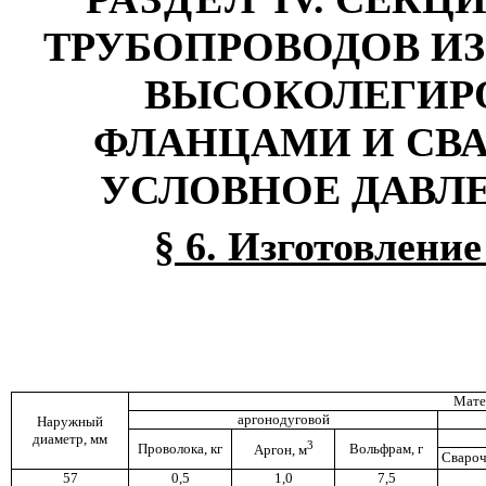
ТРУБОПРОВОДОВ ИЗ
ВЫСОКОЛЕГИР
ФЛАНЦАМИ И СВ
УСЛОВНОЕ ДАВЛЕ
§ 6. Изготовлени
Мате
аргонодуговой
Наружный
диаметр, мм
3
Проволока, кг
Вольфрам, г
Аргон, м
Свароч
57
0,5
1,0
7,5