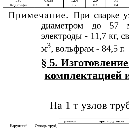
530
0,038
12,4
2,9
5,9
Код графы
01
02
03
04
Примечание.
При сварке уз
диаметром до 57 
электроды - 11,7 кг, с
3
м
, вольфрам - 84,5 г.
§ 5. Изготовление
комплектацией 
На 1 т узлов тр
ручной
аргонодуговой
Наружный
Отходы труб,