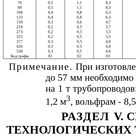
76
0,5
1,1
8,3
89
0,5
1,1
8,3
108
0,4
0,8
6,3
133
0,4
0,8
6,3
159
0,3
0,6
4,7
219
0,2
0,5
3,7
273
0,2
0,5
3,5
325
0,2
0,5
3,5
377
0,3
0,5
4,0
426
0,3
0,5
4,0
530
0,3
0,5
4,0
Код графы
01
02
03
Примечание.
При изготовле
до 57 мм необходимо
на 1 т трубопроводов:
3
1,2 м
, вольфрам - 8,5 
РАЗДЕЛ
V
. 
ТЕХНОЛОГИЧЕСКИХ 