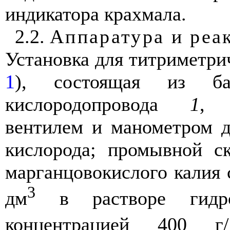
индикатора крахмала.
2.2.
Аппаратура и реа
Установка для титриметрич
1
), состоящая из б
кислородопровода
1
, 
вентилем и манометром д
кислорода; промывной 
марганцовокислого калия 
3
дм
в растворе гидро
концентрацией 400 г/