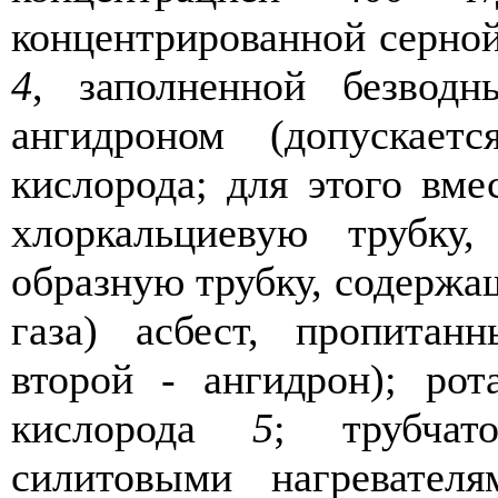
концентрированной серно
4
, заполненной безвод
ангидроном (допускает
кислорода; для этого вм
хлоркальциевую трубк
образную трубку, содержа
газа) асбест, пропитан
второй - ангидрон); рот
кислорода
5
; трубчат
силитовыми нагревател