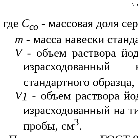
где
С
- массовая доля се
со
m
- масса навески станда
V
- объем раствора йод
израсходованный
стандартного образца,
V
- объем раствора йо
1
израсходованный на т
3
пробы, см
.