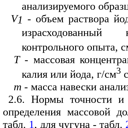
анализируемого образц
V
- объем раствора йод
1
израсходованный
контрольного опыта, с
Т
- массовая концентра
3
калия или йода, г/см
с
m
- масса навески анали
2.6. Нормы точности и
определения массовой д
табл.
1
, для чугуна - табл.