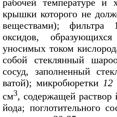
рабочей температуре и 
крышки которого не дол
веществами); фильтра
оксидов, образующихс
уносимых током кислорода
собой стеклянный шаро
сосуд, заполненный сте
ватой); микробюретки
12
3
см
, содержащей раствор 
йода; поглотительного с