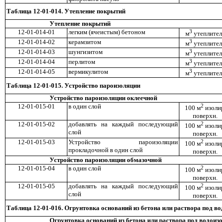
Таблица 12-01-014. Утепление покрытий
Утепление покрытий
12-01-014-01
легким (ячеистым) бетоном
3
м
утеплител
12-01-014-02
керамзитом
3
м
утеплител
12-01-014-03
шунгизитом
3
м
утеплител
12-01-014-04
перлитом
3
м
утеплител
12-01-014-05
вермикулитом
3
м
утеплител
Таблица 12-01-015. Устройство пароизоляции
Устройство пароизоляции оклеечной
12-01-015-01
в один слой
2
100 м
изоли
поверхн.
12-01-015-02
добавлять на каждый последующий
2
100 м
изоли
слой
поверхн.
12-01-015-03
Устройство пароизоляции
2
100 м
изоли
прокладочной в один слой
поверхн.
Устройство пароизоляции обмазочной
12-01-015-04
в один слой
2
100 м
изоли
поверхн.
12-01-015-05
добавлять на каждый последующий
2
100 м
изоли
слой
поверхн.
Таблица 12-01-016. Огрунтовка оснований из бетона или раствора под 
Огрунтовка оснований из бетона или раствора под водои