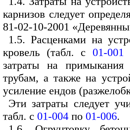
1.4. Затраты на устройс
карнизов следует определ
81-02-10-2001 «Деревянны
1.5. Расценками на уст
кровель (табл. с
01-001
затраты на примыкания
трубам, а также на устр
усиление ендов (разжелобк
Эти затраты следует уч
табл. с
01-004
по
01-006
.
1.6. Огрунтовку бето