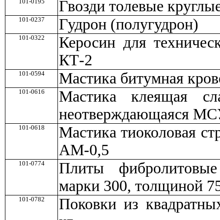
101-0195
Гвозди толевые круглые
101-0237
Гудрон (полугудрон)
101-0322
Керосин для техничес
КТ-2
101-0594
Мастика битумная кров
101-0616
Мастика клеящая сл
неотверждающаяся МС
101-0618
Мастика тиоколовая ст
АМ-0,5
101-0774
Плиты фибролитовые
марки 300, толщиной 7
101-0782
Поковки из квадратных