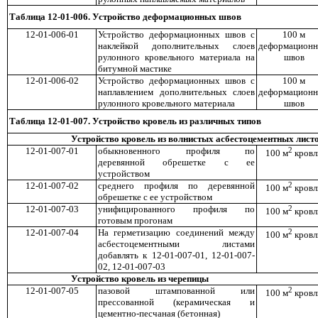
Таблица 12-01-006. Устр
ойство деформационных швов
12-01-006-01
Устройство деформационных швов с
100 м
наклейкой дополнительных слоев
деформацион
рулонного кровельного материала на
швов
битумной мастике
12-01-006-02
Устройство деформационных швов с
100 м
наплавлением дополнительных слоев
деформацион
рулонного кровельного материала
швов
Таблица 12-01-007. Устройство кровель из ра
зличных типов
Устройство кровель из волнистых асбестоцементных лист
12-01-007-01
обыкновенного профиля по
2
100 м
кровл
деревянной обрешетке с ее
устройством
12-01-007-02
среднего профиля по деревянной
2
100 м
кровл
обрешетке с ее устройством
12-01-007-03
унифицированного профиля по
2
100 м
кровл
готовым прогонам
12-01-007-04
На герметизацию соединений между
2
100 м
кровл
асбестоцементными листами
добавлять к 12-01-007-01, 12-01-007-
02, 12-01-007-03
Устройство кровель из черепицы
12-01-007-05
пазовой штампованной или
2
100 м
кровл
прессованной (керамическая и
цементно-песчаная (бетонная)