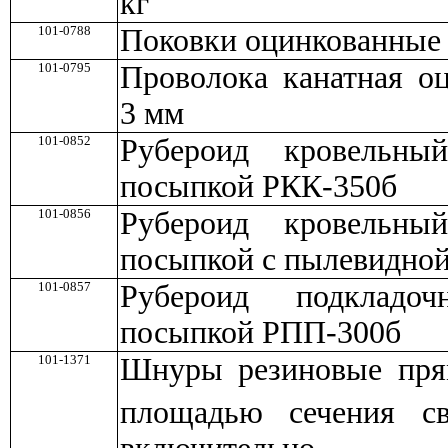
кг
101-0788
Поковки оцинкованные 
101-0795
Проволока канатная о
3 мм
101-0852
Рубероид кровельны
посыпкой РКК-350б
101-0856
Рубероид кровельны
посыпкой с пылевидно
101-0857
Рубероид подкладо
посыпкой РПП-300б
101-1371
Шнуры резиновые прям
площадью сечения 