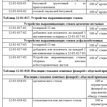
12-01-016-01
битумной грунтовкой с ее
2
100 м
кровл
приготовлением
12-01-016-02
готовой эмульсией битумной
2
100 м
кровл
Таблица 12-01-017. Устройство выравнивающих стяжек
Устройство выравнивающих стяжек цементно-песчаных
12-01-017-01
толщиной 15 мм
2
100 м
стяже
12-01-017-02
добавлять или исключать на каждый 1
2
100 м
стяже
мм изменения толщины к 12-01-017-01
Устройство выравнивающих стяжек асфальтобетонных
12-01-017-03
толщиной 15 мм
2
100 м
стяже
12-01-017-04
добавлять или исключать на каждый 1
2
100 м
стяже
мм изменения толщины к 12-01-017-03
12-01-017-05
Устройство выравнивающих стяжек
2
100 м
стяже
сборных из плоских
асбестоцементных листов
Таблица 12-01-018. Изоляция стаканов зенитных фонарей с обделкой пр
Изоляция стаканов зенитных фонарей с обделкой примыкан
12-01-018-01
органического стекла
100 м
периметров
фонарей по
наружному
обводу стака
12-01-018-02
стеклопакетов или листового стекла
100 м
периметров