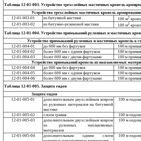
Таблица 12-01-003. Устройство трехслойных мастичных кровель армиро
Устройство трехслойных мастичных кровель армированны
12-01-003-01
из битумной мастики
2
100 м
кровл
12-01-003-02
из битумно-резиновой мастики
2
100 м
кровл
Таблица 12-01-004. Устройство примыканий рулонных и мастичных кров
Устройство примыканий рулонных и мастичных кровель к с
12-01-004-01
до 600 мм без фартуков
100 м примык
12-01-004-02
более 600 мм с одним фартуком
100 м примык
12-01-004-03
более 600 мм с двумя фартуками
100 м примык
Устройство примыканий кровель из наплавляемых матери
12-01-004-04
до 600 мм без фартуков
100 м примык
12-01-004-05
более 600 мм с одним фартуком
100 м примык
12-01-004-06
более 600 мм с двумя фартуками
100 м примык
Таблица 12-01-005. Защита ендов
Защита ендов
12-01-005-01
дополнительным двухслойным ковром
100 м ендов
из рулонных материалов на битумной
мастике
12-01-005-02
слоем гравия
100 м ендов
12-01-005-03
дополнительным двухслойным ковром
100 м ендов
из рулонных наплавляемых
материалов
12-01-005-04
дополнительным одним слоем
100 м ендов
рулонных наплавляемых материалов