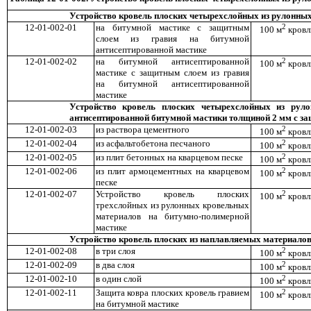
Устройство кровель плоских четырехслойных из рулонны
12-01-002-01
на битумной мастике с защитным
2
100 м
кровл
слоем из гравия на битумной
антисептированной мастике
12-01-002-02
на битумной антисептированной
2
100 м
кровл
мастике с защитным слоем из гравия
на битумной антисептированной
мастике
Устройство кровель плоских четырехслойных из рул
антисептированной битумной мастики толщиной 2 мм с з
12-01-002-03
из раствора цементного
2
100 м
кровл
12-01-002-04
из асфальтобетона песчаного
2
100 м
кровл
12-01-002-05
из плит бетонных на кварцевом песке
2
100 м
кровл
12-01-002-06
из плит армоцементных на кварцевом
2
100 м
кровл
песке
12-01-002-07
Устройство кровель плоских
2
100 м
кровл
трехслойных из рулонных кровельных
материалов на битумно-полимерной
мастике
Устройство кровель плоских из наплавляемых материало
12-01-002-08
в три слоя
2
100 м
кровл
12-01-002-09
в два слоя
2
100 м
кровл
12-01-002-10
в один слой
2
100 м
кровл
12-01-002-11
Защита ковра плоских кровель гравием
2
100 м
кровл
на битумной мастике