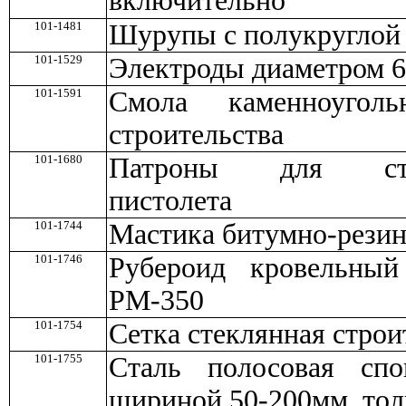
включительно
101-1481
Шурупы с полукруглой 
101-1529
Электроды диаметром 6
101-1591
Смола каменноугол
строительства
101-1680
Патроны для строи
пистолета
101-1744
Мастика битумно-резин
101-1746
Рубероид кровельны
РМ-350
101-1754
Сетка стеклянная строи
101-1755
Сталь полосовая спо
шириной 50-200мм, то