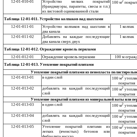
12-01-010-01
Устройство мелких покрытий
2
100 м
покры
(брандмауэры, парапеты, свесы и т.п.)
из листовой оцинкованной стали
Таблица 12-01-011. Устройство колпаков над шахтами
12-01-011-01
Устройство колпаков над шахтами в
1 колпак
два канала
12-01-011-02
Добавлять на каждые последующие
1 колпак
два канала сверх двух
Таблица 12-01-012. Ограждение кровель перилами
12-01-012-01
Ограждение кровель перилами
100 м огражд
Таблица 12-01-013. Утепление покрытий пл
итами
Утепление покрытий плитами из пенопласта полистирольн
12-01-013-01
в один слой
2
100 м
утепля
покрытия
12-01-013-02
добавлять на каждый последующий
2
100 м
утепля
слой
покрытия
Утепление покрытий плитами из минеральной ваты или пе
12-01-013-03
в один слой
2
100 м
утепля
покрытия
12-01-013-04
добавлять на каждый последующий
2
100 м
утепля
слой
покрытия
12-01-013-05
Утепление покрытий плитами из
2
100 м
утепля
легких (ячеистых) бетонов или
покрытия
фибролита насухо