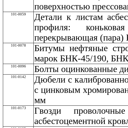
поверхностью прессов
101-0059
Детали к листам асбе
профиля: конькова
перекрывающая (пара) 
101-0078
Битумы нефтяные стро
марок БНК-45/190, БНК
101-0096
Болты оцинкованные ди
101-0142
Дюбели с калиброванно
с цинковым хромирова
мм
101-0173
Гвозди проволочны
асбестоцементной кров