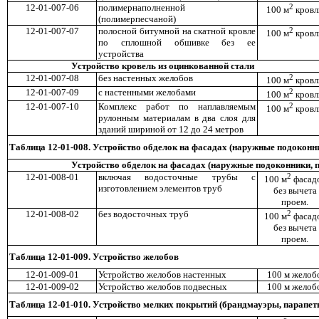
12-01-007-06
полимернаполненной
2
100 м
кровл
(полимерпесчаной)
12-01-007-07
полосной битумной на скатной кровле
2
100 м
кровл
по сплошной обшивке без ее
устройства
Устройство кровель из оцинкованной стали
12-01-007-08
без настенных желобов
2
100 м
кровл
12-01-007-09
с настенными желобами
2
100 м
кровл
12-01-007-10
Комплекс работ по наплавляемым
2
100 м
кровл
рулонным материалам в два слоя для
зданий шириной от 12 до 24 метров
Таблица 12-01-008. Устройство обделок на фасадах (наружные подоконник
Устройство обделок на фасадах (наружные подоконники, по
12-01-008-01
включая водосточные трубы с
2
100 м
фасад
изготовлением элементов труб
без вычета
проем.
12-01-008-02
без водосточных труб
2
100 м
фасад
без вычета
проем.
Таблица 12-01-009. Устройство желобов
12-01-009-01
Устройство желобов настенных
100 м желоб
12-01-009-02
Устройство желобов подвесных
100 м желоб
Таблица 12-01-010. Устройство мелких покрытий (брандмауэры, парапеты,