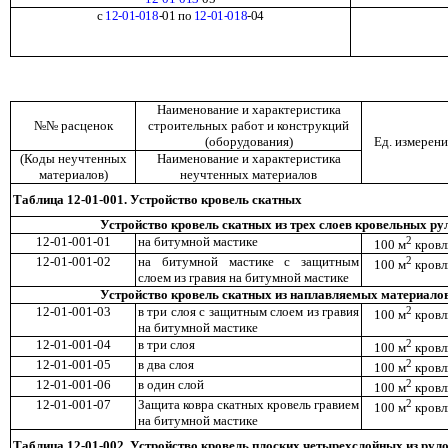
с
12-01-018
-01 по
12-01-018
-04
Наименование и характеристика
№№ расценок
строительных работ и конструкций
(оборудования)
Ед. измерени
(Коды неучтенных
Наименование и характеристика
материалов)
неучтенных материалов
Таблица 12-01-0
01. Устройство кровель скатных
Устройство кровель скатных из трех слоев кровельных р
12-01-001-01
на битумной мастике
2
100 м
кровл
12-01-001-02
на битумной мастике с защитным
2
100 м
кровл
слоем из гравия на битумной мастике
Устройство кровель скатных из наплавляемых материало
12-01-001-03
в три слоя с защитным слоем из гравия
2
100 м
кровл
на битумной мастике
12-01-001-04
в три слоя
2
100 м
кровл
12-01-001-05
в два слоя
2
100 м
кровл
12-01-001-06
в один слой
2
100 м
кровл
12-01-001-07
Защита ковра скатных кровель гравием
2
100 м
кровл
на битумной мастике
Таблица 12-01-002. Устройство кровель плоских четырехслойных из ру