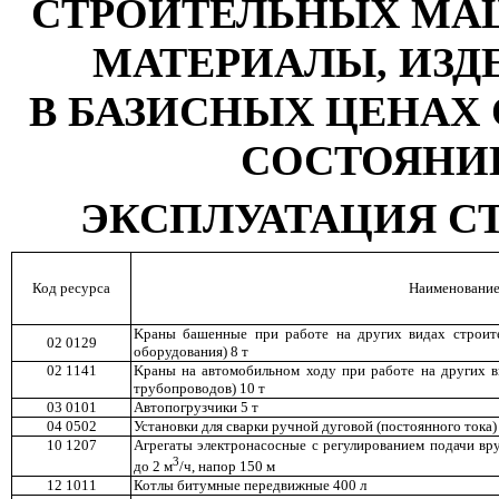
СТРОИТЕЛЬНЫХ МА
МАТЕРИАЛЫ, ИЗД
В БАЗИСНЫХ ЦЕНАХ
СОСТОЯНИЮ Н
ЭКСПЛУАТАЦИЯ 
Код ресурса
Наименовани
K
раны башенные при работе на других видах строите
02 0129
оборудования) 8 т
02 1141
K
раны на автомобильном ходу при работе на других в
трубопроводов) 10 т
03 0101
Автопогрузчики 5 т
04 0502
Установки для сварки ручной дуговой (постоянного тока)
10 1207
Агрегаты электронасосные с регулированием подачи вр
3
до 2 м
/ч, напор 150 м
12 1011
К
отлы битумные передвижные 400 л