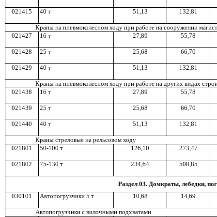
02
1
415
4
0 т
5
1,1
3
132,81
Краны на пнев
м
околе
с
ном ход
у
при работе на сооружении магис
021427
1
6 т
2
7,8
9
5
5,7
8
0
21
428
2
5 т
2
5,6
8
6
6,7
0
021429
4
0 т
5
1,1
3
13
2,8
1
Краны на пневмоколесном ходу при работе на других видах стро
021438
1
6 т
2
7,8
9
55,78
021439
2
5 т
2
5,6
8
66,70
0
21
440
4
0 т
5
1,1
3
132,8
1
Краны стреловые на рельсовом ходу
0
21
801
5
0-
100 т
12
6,1
0
273,47
021802
75
-1
30 т
23
4,6
4
50
8,8
5
Раздел 03. Домкраты, лебедки, п
030101
Автопогрузчики 5 т
10,68
14,69
Автопог
ру
зчики с вилочными подхватами