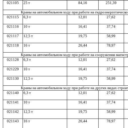
0
211
05
2
5 т
8
4,1
6
251,39
Краны на а
в
томобильном ходу при работе на гидроэнергетическо
021115
6,3
т
12,01
27,62
021116
10 т
16,41
3
7,7
4
021117
12,
5 т
19,75
58,99
021118
1
6 т
26,44
7
8,9
7
Краны на автомобильном ходу при работе на сооружении магис
0211
28
6,
3 т
12,01
2
7,6
2
0
21
229
10 т
1
6,4
1
3
7,7
4
0
211
30
1
2,5 т
1
9,7
5
5
8,9
9
Краны на автомобильном ход
у
при работе на др
у
гих видах строи
021140
6,3
т
1
2,0
1
2
7,6
2
02
11
41
10 т
1
6,4
1
3
7,74
0
211
42
12,
5 т
1
9,7
5
58,99
02
11
43
1
6 т
26,44
7
8,9
7