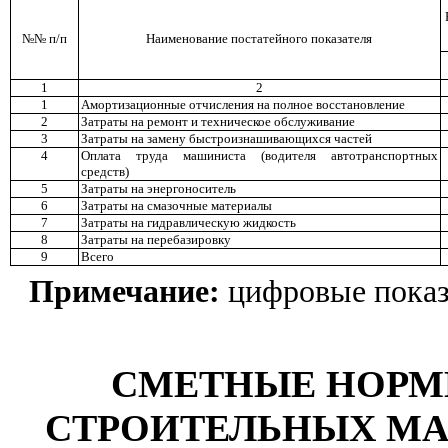
№№ п/
п
Наименование постатейного показателя
1
2
1
Амортизационные отчисления на полное восстановление
2
Затраты на ремонт и те
х
ническое обслуживание
3
Затраты на замену быстроизнашивающихся частей
4
Оплата труда машиниста (водителя автотранспортных
средств)
5
Затраты на энергоноситель
6
Затраты на смазочные материалы
7
Затраты на гидравлическую
жидкость
8
Затраты на перебазировку
9
Всего
Примечание:
цифровые показ
СМЕТНЫЕ НОРМ
СТРОИТЕЛЬНЫХ МА