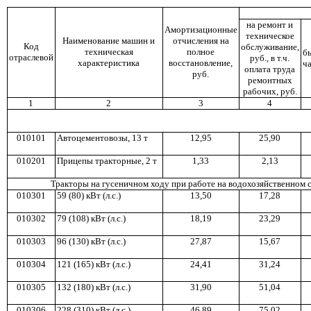
на ремонт и
Амортизационные
техническое
Наименование машин и
отчисления на
Код
обслуживание,
техническая
полное
б
отраслевой
руб., в т.ч.
характеристика
восстановление,
ча
оплата труда
руб.
ремонтных
рабочих, руб.
1
2
3
4
010101
Автоцементовозы, 1
3 т
12,95
25,90
010201
Прицепы тракторные, 2 т
1,3
3
2,13
Т
р
акто
р
ы на г
у
сеничном ход
у
при
р
аботе на водохозяйственном 
010301
59 (80) кВт (
л
.с.)
1
3,5
0
1
7,2
8
010302
7
9 (1
08
) кВт (л
.с.)
1
8,1
9
2
3,2
9
010303
96 (130) кВт (л.с.)
27,87
15,67
010304
121
(1
65) кВ
т
(л.с.)
24,41
31,
24
010305
13
2 (180) кВт (л.с.)
3
1,9
0
51,0
4
010306
228 (
31
0) кВт (л.с.)
46,89
7
5,0
2