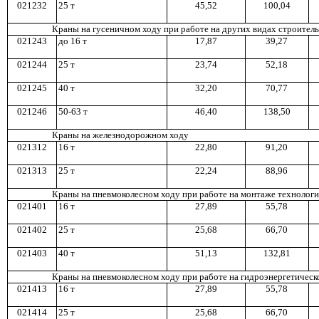
021232
2
5 т
4
5,5
2
1
0
0,0
4
Краны на гусеничном ходу при работе на других видах строитель
021243
до 16 т
1
7,8
7
3
9,2
7
021244
2
5 т
2
3,7
4
5
2,1
8
021245
4
0 т
3
2,2
0
7
0,7
7
02124
6
50-63 т
4
6,4
0
138
,
50
К
р
аны на железнодо
р
ожном ход
у
021312
16 т
22,80
9
1,2
0
021313
2
5 т
2
2,2
4
8
8,9
6
Краны на пневмоколесном ход
у
при работе на монтаже технологи
0
21
401
16 т
2
7,8
9
5
5,7
8
0
21
402
2
5 т
25,68
6
6,7
0
0
21
403
4
0 т
5
1,1
3
13
2,8
1
Краны на пневмоколесном ходу при работе на гидроэнергетическ
021413
16 т
2
7,8
9
5
5,7
8
0
2141
4
2
5 т
2
5,6
8
6
6,7
0