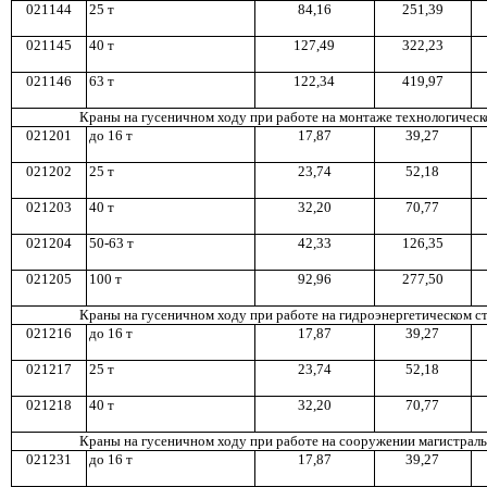
0
211
44
2
5 т
8
4,1
6
2
51,3
9
021145
4
0 т
12
7,4
9
32
2,2
3
021146
6
3 т
122,34
419,9
7
Краны на гусеничном ходу при работе на монтаже технологическ
02120
1
до 1
6 т
1
7,8
7
3
9,2
7
0
21
202
2
5 т
2
3,7
4
5
2,1
8
0
21
203
4
0 т
3
2,2
0
70,77
021204
50-63 т
4
2,3
3
12
6,3
5
0
21
205
100 т
9
2,9
6
27
7,5
0
Краны на гусеничном ход
у
при работе на гидроэнергетическом с
021216
до 1
6 т
17,8
7
39,27
021217
2
5 т
2
3,7
4
52,18
021218
4
0 т
3
2,2
0
7
0,7
7
Краны на гусеничном ходу при работе на сооружении магистрал
021231
до 16 т
17,87
3
9,2
7