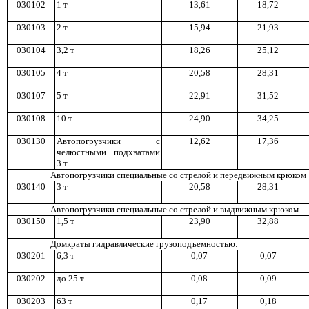
030102
1 т
1
3,6
1
1
8,72
030103
2 т
1
5,9
4
2
1,9
3
030104
3,2
т
1
8,2
6
25,12
030105
4 т
20,58
28,31
030107
5 т
2
2,9
1
31,
52
030108
10 т
24,90
34,
25
030130
Автопогрузчики с
1
2,6
2
1
7,36
челюстными подхватами
3 т
Автопогр
у
зчики специальные со стрелой и передвижным крюком
030140
3 т
2
0,5
8
28,31
Автопогрузчики специальные со стрелой и выдвижным крюком
030150
1,5
т
2
3,9
0
32,8
8
Домкраты гид
р
авлические грузоподъемностью:
030201
6,3 т
0,0
7
0,07
030202
до 25 т
0,0
8
0,0
9
030203
6
3 т
0,1
7
0,1
8