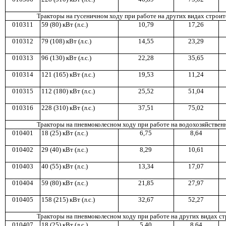
Тракторы на г
у
сеничном ход
у
при
р
аботе на др
у
гих видах ст
р
оит
010311
59 (80) кВт (л.с.)
1
0,7
9
17,2
6
010312
79 (108) кВт (л.с.)
1
4,5
5
2
3,2
9
01
0
31
3
96 (130) кВт (л.
с.)
2
2,2
8
35,6
5
010314
121 (165) кВт (л.с.)
1
9,5
3
11,2
4
010315
112 (180) кВт (л.с.)
2
5,5
2
51,04
010
31
6
228 (
31
0) кВт (л.с.)
3
7,5
1
75,02
Т
р
акто
ры
на пнев
м
околесном ход
у
при
р
аботе на водохозяйствен
010401
18 (25) кВт (л.с.)
6,7
5
8,6
4
010402
29 (40) кВт (л.с.)
8,2
9
1
0,6
1
010403
40 (55) кВт (л.с.)
1
3,3
4
17,0
7
01
0404
59 (80) кВт (л.с.)
2
1,8
5
2
7,9
7
010405
158 (
21
5) кВт (л.с.)
3
2,6
7
5
2,2
7
Тракто
р
ы на пневмоколесном ход
у
при работе на др
у
гих
видах ст
010407
18
(25) кВт (л.с.)
5,4
0
8,6
4