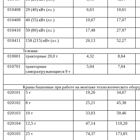
01
0408
29 (40) кВт (л.с.)
6,6
3
1
0,6
1
010409
40 (55) кВт (л.с.)
1
0,6
7
1
7,0
7
010410
59 (80) кВт (л.с.)
1
7,4
8
2
7,9
7
0104
11
1
58 (215) кВт (л.с.)
2
6,1
3
5
2,2
7
Т
ележки
01
06
01
тракторные 2
0,0
т
4,3
2
8,64
010701
тра
кто
рн
ы
е
5,0
4
7,0
4
са
м
ора
зг
ру
ж
ающиеся 9 т
Краны башенные при работе на монтаже технологического обо
ру
020101
5 т
1
9,2
6
34,67
020102
8 т
25,21
45,38
020103
10 т
3
3,0
3
59,46
020104
1
2,5 т
4
7,1
4
110,2
0
020105
2
5 т
74,37
17
3,8
5