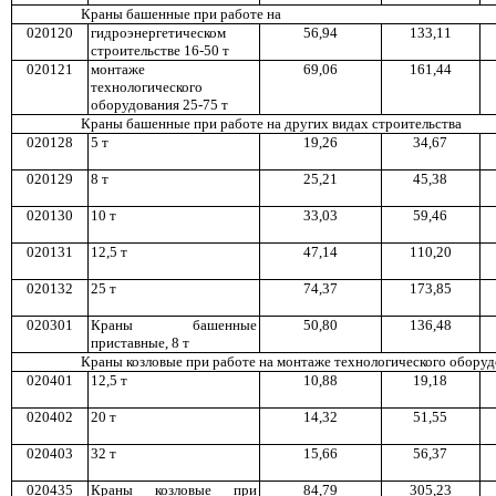
К
р
аны башенные при работе на
020120
гидроэнергетическом
5
6,9
4
1
3
3,1
1
строительстве 16-50 т
020121
монтаже
69,06
161,44
технологического
оборудования 25-75 т
Краны башенные при работе на др
у
гих видах строительства
020128
5 т
1
9,2
6
3
4,6
7
020129
8 т
25,2
1
45,38
020130
10 т
3
3,0
3
59,46
020131
1
2,5 т
4
7,1
4
11
0,20
020132
2
5 т
7
4,3
7
17
3,8
5
020301
Краны башенные
5
0,8
0
13
6,4
8
приставные, 8 т
Краны козловые при работе на монтаже технологического обор
у
д
020401
1
2,5 т
1
0,8
8
19,1
8
020402
2
0 т
1
4,32
5
1,5
5
020403
3
2 т
15,66
56,37
020435
Краны козловые при
8
4,7
9
305,23