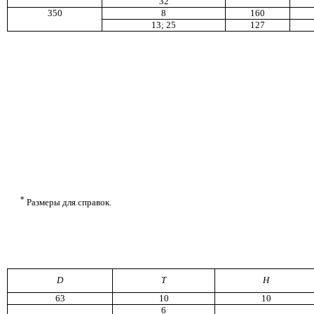
32
350
8
160
13; 25
127
*
Размеры для справок.
D
Т
Н
63
10
10
6