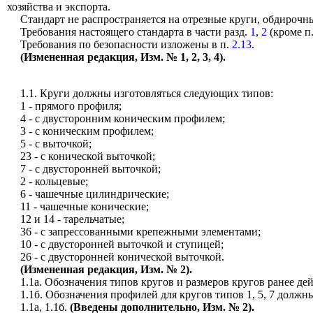
хозяйства и экспорта.
Стандарт не распространяется на отрезные круги, обдирочны
Требования настоящего стандарта в части разд
.
1
,
2
(кроме п
Требования по безопасности изложены в п.
2.13
.
(Измененная редакция, Из
м
. № 1, 2, 3, 4).
1.1
.
Круги должны изготовляться следующих типов:
1
- прямого профиля;
4
- с двусторонним коническим профилем;
3
- с коническим профилем;
5
- с выточкой;
23
- с конической выточкой;
7
- с двусторонней выточкой;
2
- кольцевые;
6
- чашечные цилиндрические;
11
- чашечные конические;
12
и 14 - тарельчатые;
36
- с запрессованными крепежными элементами;
10
- с двусторонней выточкой и ступицей;
26
- с двусторонней конической выточкой.
(Измененная редакция, Изм. № 2).
1
.1
а. Обозначения типов кругов и размеров кругов ранее де
1.1
б. Обозначения профилей для кругов типов 1, 5, 7 дол
1
.1
a
, 1.1б.
(Введены дополнительно, Изм. № 2).