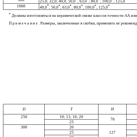
25,0; 32,0; 40,0; 50,0
;
63,0
;
80
,
0
;
100,0
;
125,0
1060
*
*
*
*
*
*
40,0
;
50,0
;
63,0
;
80,0
;
100,0
;
125,0
*
Должны изготовляться на керамической связке классов точности АА или
Примечан
ие
. Размеры, заключенные в скобки, применять не рекоменд
D
Т
Н
250
10; 13; 16; 20
76
25
300
20
25
127