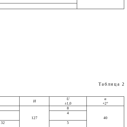
Таблица
2
U
α
Н
±
1,0
+2
°
8
4
127
40
; 32
5