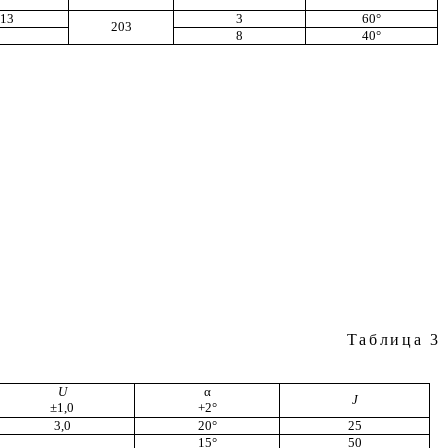
 13
3
60
°
203
8
40
°
Таблица
3
U
α
J
±
1,0
+2
°
3
,
0
20°
25
15
°
50