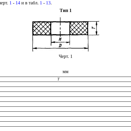
чер
т
.
1
-
14
и в табл.
1
-
13
.
Тип
1
Черт. 1
мм
Т