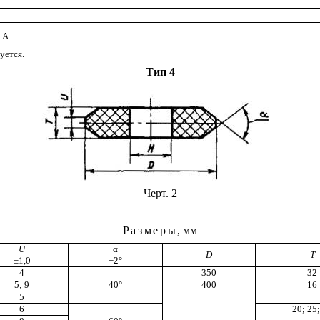
 А.
уется.
Тип 4
Че
рт
. 2
Размер
ы
, мм
U
α
D
Т
±
1,0
+2
°
4
350
32
5; 9
40
°
400
16
5
6
20; 25