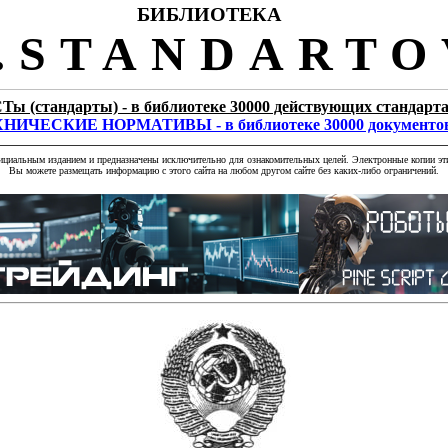
БИБЛИОТЕКА
STANDARTO
Ты (стандарты) - в библиотеке 30000 действующих стандарт
НИЧЕСКИЕ НОРМАТИВЫ - в библиотеке 30000 документо
фициальным изданием и предназначены исключительно для ознакомительных целей. Электронные копии эти
Вы можете размещать информацию с этого сайта на любом другом сайте без каких-либо ограничений.