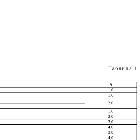
Таблица
1
H
1,0
1,6
2,0
1,6
2,0
3
,
0
4,0
3,0
4,0