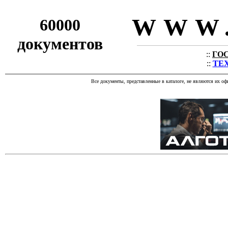
WWW.
60000
документов
::
ГОС
::
ТЕХ
Все документы, представленные в каталоге, не являются их о