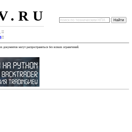
V.RU
а
::
в
::
х документов могут распространяться без всяких ограничений.