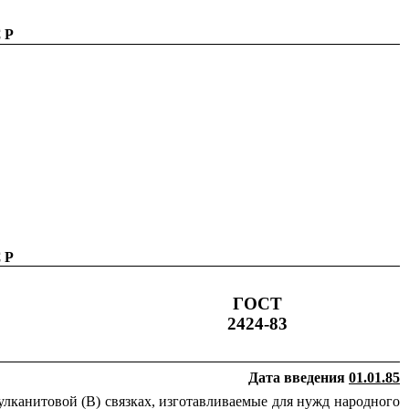
СР
СР
ГОСТ
2424-83
Дата введения
01.01.85
улканитовой (В) связках, изготавливаемые для нужд народного