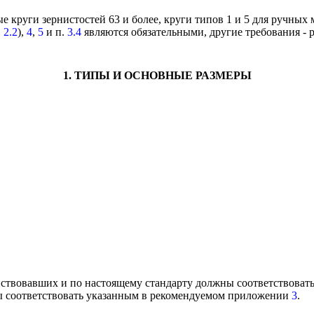
е круги зернистостей 63 и более, круги типов 1 и 5 для ручных
.
2.2
),
4
,
5
и п
.
3.4
являются обязательными, другие требования -
1
. ТИПЫ И ОСНОВНЫЕ РАЗМЕРЫ
йствовавших и по настоящему с
т
андарту должны соответствоват
жны соответствовать указанным в рекомендуемом приложении
3
.