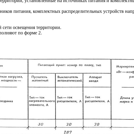
территории, установленные на источниках питания и комплектн
ников питания, комплектных распределительных устройств напр
й сети освещения территории.
олняют по форме 2.