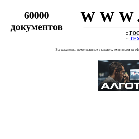
WWW.
60000
документов
::
ГОС
::
ТЕХ
Все документы, представленные в каталоге, не являются их о