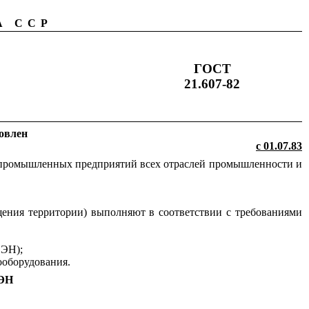
А ССР
ГОСТ
21.607-82
новлен
с 01.07.83
и промышленных предприятий всех отраслей промышленности и
щения территории) выполняют в соответствии с требованиями
 ЭН);
ооборудования.
ЭН