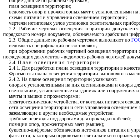
общие данные по рабочим чертежам;
план освещения территории;
ведомость опор и прожекторных мачт с установленными на
схемы питания и управления освещением территории;
чертежи нетиповых узлов установки осветительных приборо
2.2. Рабочие чертежи освещения территории допускаетс
порядкового номера документа, обозначаемого арабскими цифр
2.3. Общие данные по рабочим чертежам выполняют по
ГОС
ведомость спецификаций не составляют;
при оформлении рабочих чертежей освещения территории 
последующих документов - ведомость рабочих чертежей докум
2.4.
План освещения территории
2.4.1. Для разработки плана освещения территории в качес
Фрагменты плана освещения территории выполняют в масшта
2.4.2. На плане освещения территории указывают:
опоры с установленными на них светильниками и опоры дл
светильники, установленные на зданиях или сооружениях и
мачты и вышки с прожекторами;
электротехнические устройства, от которых питается освещ
сети освещения территории и сети управления освещением 
заземляющие и другие необходимые устройства;
трубные переходы под дорогами для прокладки кабелей;
позиции опор, прожекторных мачт (вышек);
буквенно-цифровые обозначения источников питания и упр
фазы сети, к которым подключают светильники и прожекто