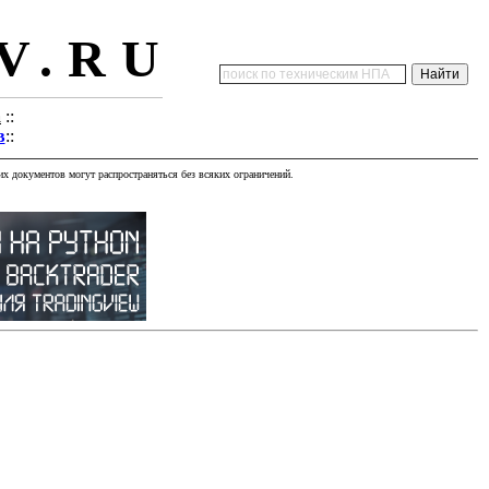
V.RU
а
::
в
::
х документов могут распространяться без всяких ограничений.