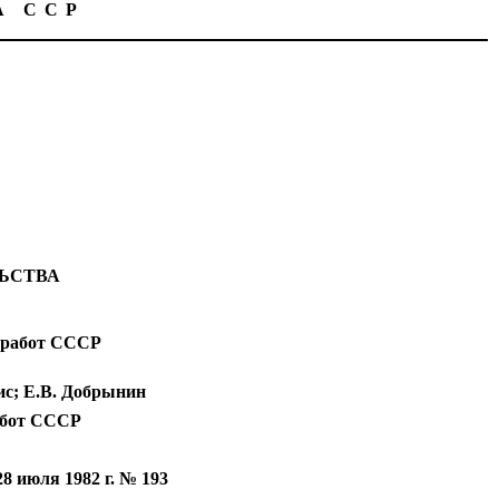
А ССР
ЬСТВА
 работ СССР
ис; Е.В. Добрынин
абот СССР
июля 1982 г. № 193