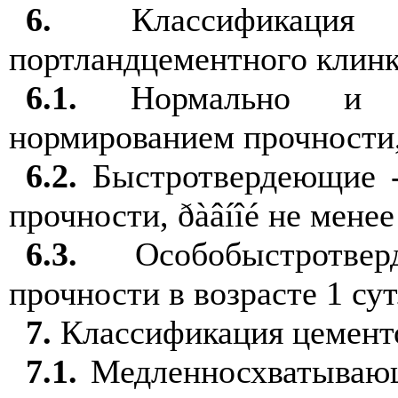
6
.
К
лассификация
портландцементного
клин
6.1
.
Нормально 
нормированием п
рочност
и
6.2
.
Быстротвердеющие
-
п
рочност
и
, ðàâíîé не м
е
нее
6.3
.
Особобыстротве
п
ро
чн
ости в возра
сте
1 сут
7
.
Класс
и
фикац
и
я цемент
7.1
.
М
едленносхватываю