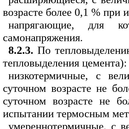
возрас
те
бол
е
е 0,1 % при 
напрягающие, для ко
самонапряжения.
8.2.3
.
По
т
епловыделени
тепловыделения цемента):
низкотермичные, с вел
суточном возрасте не бо
суточном возрасте не б
испытании термосным ме
т
умереннотермичные, с в