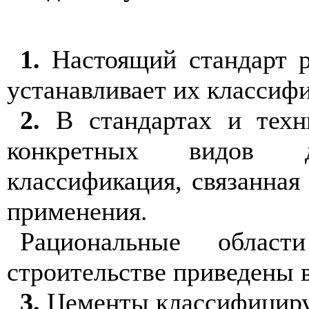
1
.
Настоящий
ста
н
дарт 
ус
танавливает
и
х к
ла
сс
и
фи
2
.
В стандарт
а
х и техн
ко
н
кр
е
тных в
идов
до
к
л
асс
и
ф
и
кация,
связанна
пр
и
мен
е
н
и
я.
Ра
ци
ональны
е
област
и
строительстве приведены
в
3
.
Цементы класс
и
фициру