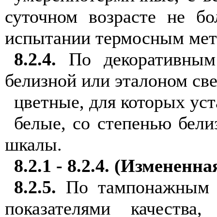
суточном возрасте не
б
о
испытании термосным мет
8
.2.
4
.
По
д
е
корат
ивным
белизной или эт
а
лоном све
цветные, для которых уст
б
ел
ы
е
,
с
о степенью бели
шкалы
.
8
.2.1 - 8.2.4
.
(Изм
е
ненна
8.2.5
.
По
тампон
а
жным
показателями качества
,