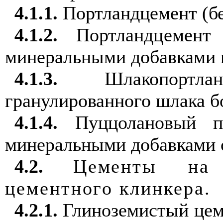
4.1.1
.
Портла
н
дц
е
мент (б
4.1.2
.
Портландц
е
мент
м
и
неральным
и
добавками
4.1.3
.
Шлакопортлан
гранулированного
шлака б
4.1.4
.
Пуццолановый
по
м
и
нера
л
ьным
и
добавкам
и
4.2
.
Цементы на 
цементного клинкера
.
4.2.1
.
Гл
и
ноз
е
м
и
стый цем