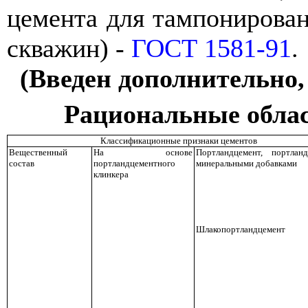
цемента для тампонирован
скважин) -
ГОСТ 1581-91
.
(Введен дополнительно,
Рациональные обла
Классификационные признаки цементов
Вещественный
На основе
Портлан
д
цеме
н
т, порт
л
а
н
состав
портландцементного
минеральными
д
обавками
клинкера
Шлакопортландцемент