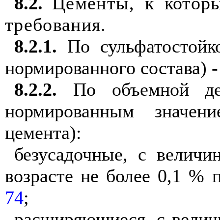
8.2
.
Це
ме
нты, к котор
требо
в
ания.
8.2.1
.
По
сульфатостойк
нормированного состава) -
8.2.2
.
По объемно
й
де
нормированным
знач
ени
цеме
н
та):
б
е
зусадоч
н
ые, с в
е
лич
и
возрасте
не боле
е
0,1 % п
74
;
расш
и
ряющ
и
еся, с велич