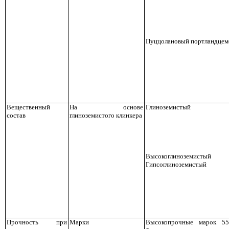
Пуццолановый портландцем
Вещественный
На основе
Глиноземистый
состав
глиноземистого клинкера
Высокоглиноземистый
Гипсоглиноземистый
Прочность при
Марки
Высокопрочные марок 55